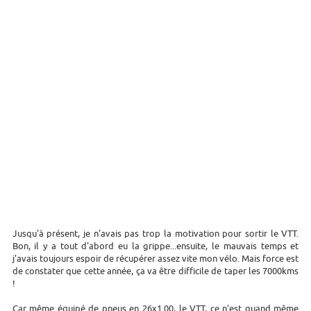
Jusqu'à présent, je n'avais pas trop la motivation pour sortir le VTT.
Bon, il y a tout d'abord eu la grippe...ensuite, le mauvais temps et
j'avais toujours espoir de récupérer assez vite mon vélo. Mais force est
de constater que cette année, ça va être difficile de taper les 7000kms
!
Car même équipé de pneus en 26x1.00, le VTT, ce n'est quand même