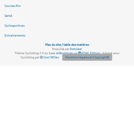
Courses Pro
Santé
Cyclosportives
Entraînements
Plan du site / table des matières
Propulsé par
Dotclear
Thème Cycloblog 2.0 sur base
dcBootstrap
par
HTML Edition
- Adapté pour
Cycloblog par
Com'3Elles
-
Mentions légales et Copyright©