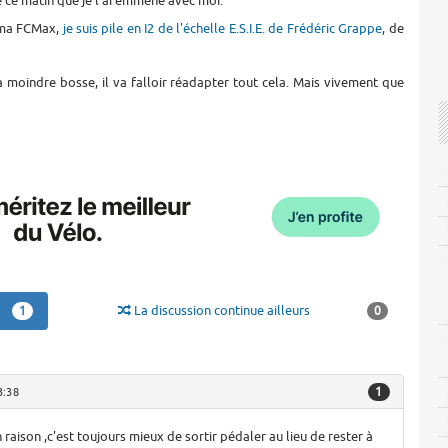
e ce matin que je l'ai emmené avec moi.
 ma FCMax,
je suis pile en I2 de l'échelle E.S.I.E. de Frédéric Grappe
, de
la moindre bosse, il va falloir réadapter tout cela. Mais vivement que
La discussion continue ailleurs
1
0
1
3:38
n raison ,c'est toujours mieux de sortir pédaler au lieu de rester à