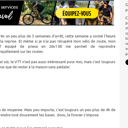
G
p
C
p
m
c
ès un peu plus de 5 semaines d'arrêt, cette semaine a sonné l'heure
t
la reprise. Et même si je n'ai pas récupéré mon vélo de route, mon
c
T équipé de pneus en 26x1.00 me permet de reprendre
v
nquillement sur les routes.
p
st sûr, le VTT n'est pas aussi intéressant pour moi, mais c'est toujours
ux que de rester à la maison sans pédaler.
/h de moyenne. Mais peu importe, c'est toujours un peu plus de 4h de
rendre tout doucement les bases...donc, le foncier s'impose.