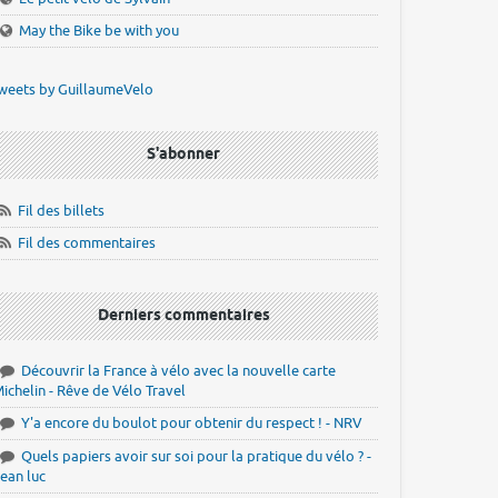
May the Bike be with you
weets by GuillaumeVelo
S'abonner
Fil des billets
Fil des commentaires
Derniers commentaires
Découvrir la France à vélo avec la nouvelle carte
ichelin - Rêve de Vélo Travel
Y'a encore du boulot pour obtenir du respect ! - NRV
Quels papiers avoir sur soi pour la pratique du vélo ? -
ean luc