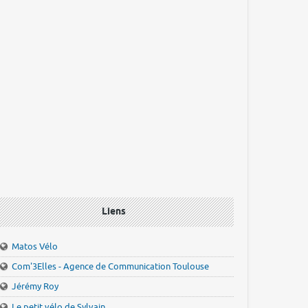
Liens
Matos Vélo
Com'3Elles - Agence de Communication Toulouse
Jérémy Roy
Le petit vélo de Sylvain