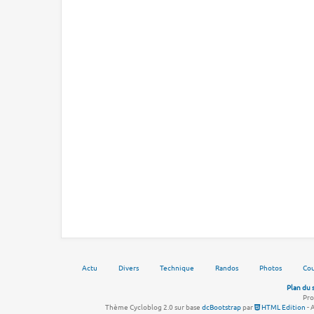
Actu
Divers
Technique
Randos
Photos
Cou
Plan du 
Pro
Thème Cycloblog 2.0 sur base
dcBootstrap
par
HTML Edition
- 