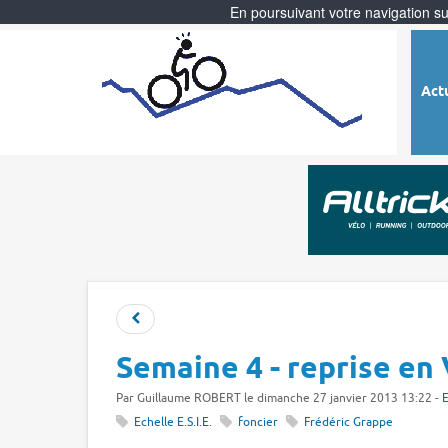
En poursuivant votre navigation sur
Act
Semaine 4 - reprise en
Par
Guillaume ROBERT
le dimanche 27 janvier 2013 13:22 -
Echelle E.S.I.E.
foncier
Frédéric Grappe