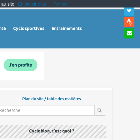
 au site.
En savoir plus
Fermer
A
a
c
|
A
nté
Cyclosportives
Entraînements
a
m
|
A
à
l
r
Plan du site / table des matières
Cycloblog, c'est quoi ?