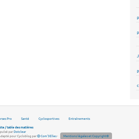
p
p
p
c
rses Pro
Santé
Cyclosportives
Entraînements
site / table des matières
pulsé par
Dotclear
Adapté pour Cycloblog par
Com'3Elles
-
Mentions légales et Copyright©