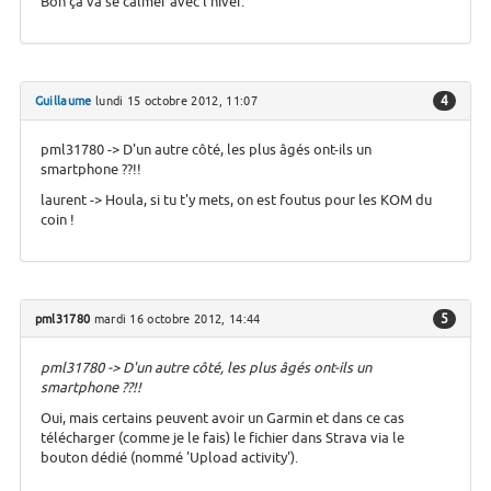
Bon ça va se calmer avec l'hiver.
4
Guillaume
lundi 15 octobre 2012, 11:07
pml31780 -> D'un autre côté, les plus âgés ont-ils un
smartphone ??!!
laurent -> Houla, si tu t'y mets, on est foutus pour les KOM du
coin !
5
pml31780
mardi 16 octobre 2012, 14:44
pml31780 -> D'un autre côté, les plus âgés ont-ils un
smartphone ??!!
Oui, mais certains peuvent avoir un Garmin et dans ce cas
télécharger (comme je le fais) le fichier dans Strava via le
bouton dédié (nommé 'Upload activity').