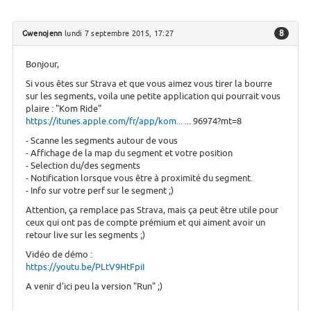
8
Gwenojenn
lundi 7 septembre 2015, 17:27
Bonjour,
Si vous êtes sur Strava et que vous aimez vous tirer la bourre
sur les segments, voila une petite application qui pourrait vous
plaire : "Kom Ride"
https://itunes.apple.com/fr/app/kom...
... 96974?mt=8
- Scanne les segments autour de vous
- Affichage de la map du segment et votre position
- Selection du/des segments
- Notification lorsque vous être à proximité du segment.
- Info sur votre perf sur le segment ;)
Attention, ça remplace pas Strava, mais ça peut être utile pour
ceux qui ont pas de compte prémium et qui aiment avoir un
retour live sur les segments ;)
Vidéo de démo :
https://youtu.be/PLtV9HtFpiI
A venir d'ici peu la version "Run" ;)