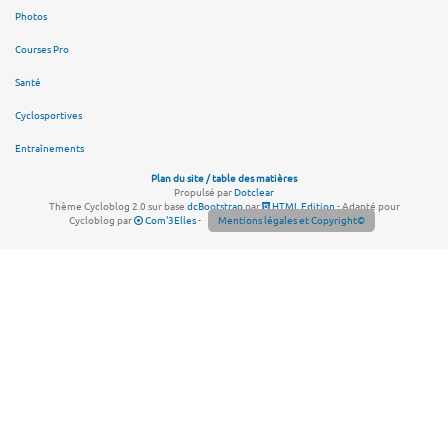
Photos
Courses Pro
Santé
Cyclosportives
Entraînements
Plan du site / table des matières
Propulsé par
Dotclear
Thème Cycloblog 2.0 sur base
dcBootstrap
par
HTML Edition
- Adapté pour
Cycloblog par
Com'3Elles
-
Mentions légales et Copyright©