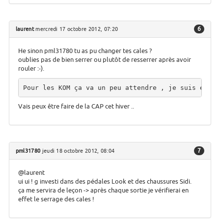
6
laurent
mercredi 17 octobre 2012, 07:20
He sinon pml31780 tu as pu changer tes cales ?
oublies pas de bien serrer ou plutôt de resserrer après avoir
rouler :-).
Pour les KOM ça va un peu attendre , je suis en tr
Vais peux être faire de la CAP cet hiver ..
7
pml31780
jeudi 18 octobre 2012, 08:04
@laurent
ui ui ! g investi dans des pédales Look et des chaussures Sidi.
ça me servira de leçon -> après chaque sortie je vérifierai en
effet le serrage des cales !