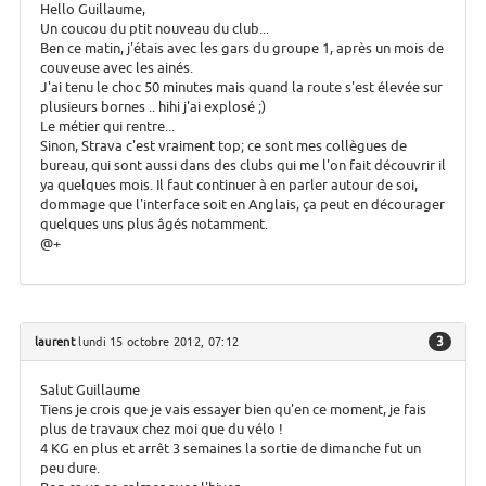
Hello Guillaume,
Un coucou du ptit nouveau du club...
Ben ce matin, j'étais avec les gars du groupe 1, après un mois de
couveuse avec les ainés.
J'ai tenu le choc 50 minutes mais quand la route s'est élevée sur
plusieurs bornes .. hihi j'ai explosé ;)
Le métier qui rentre...
Sinon, Strava c'est vraiment top; ce sont mes collègues de
bureau, qui sont aussi dans des clubs qui me l'on fait découvrir il
ya quelques mois. Il faut continuer à en parler autour de soi,
dommage que l'interface soit en Anglais, ça peut en décourager
quelques uns plus âgés notamment.
@+
3
laurent
lundi 15 octobre 2012, 07:12
Salut Guillaume
Tiens je crois que je vais essayer bien qu'en ce moment, je fais
plus de travaux chez moi que du vélo !
4 KG en plus et arrêt 3 semaines la sortie de dimanche fut un
peu dure.