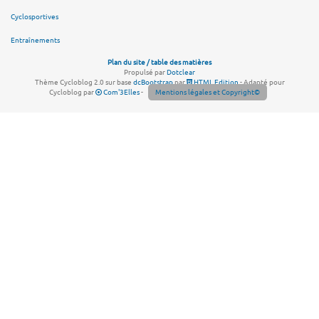
Cyclosportives
Entraînements
Plan du site / table des matières
Propulsé par
Dotclear
Thème Cycloblog 2.0 sur base
dcBootstrap
par
HTML Edition
- Adapté pour
Cycloblog par
Com'3Elles
-
Mentions légales et Copyright©