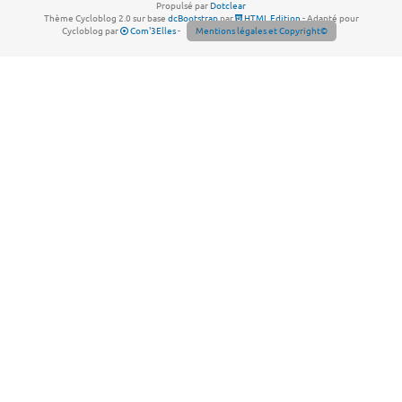
Propulsé par
Dotclear
Thème Cycloblog 2.0 sur base
dcBootstrap
par
HTML Edition
- Adapté pour
Cycloblog par
Com'3Elles
-
Mentions légales et Copyright©