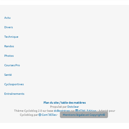
Actu
Divers
Technique
Randos
Photos
Courses Pro
Santé
Cyclosportives
Entraînements
Plan du site / table des matières
Propulsé par
Dotclear
Thème Cycloblog 2.0 sur base
dcBootstrap
par
HTML Edition
- Adapté pour
Cycloblog par
Com'3Elles
-
Mentions légales et Copyright©