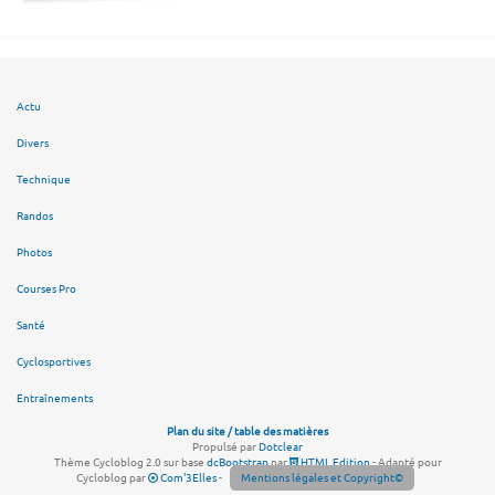
Actu
Divers
Technique
Randos
Photos
Courses Pro
Santé
Cyclosportives
Entraînements
Plan du site / table des matières
Propulsé par
Dotclear
Thème Cycloblog 2.0 sur base
dcBootstrap
par
HTML Edition
- Adapté pour
Cycloblog par
Com'3Elles
-
Mentions légales et Copyright©