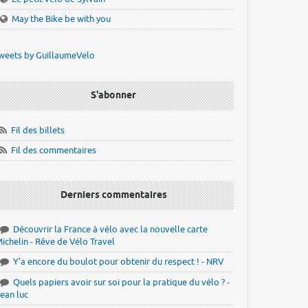
May the Bike be with you
weets by GuillaumeVelo
S'abonner
Fil des billets
Fil des commentaires
Derniers commentaires
Découvrir la France à vélo avec la nouvelle carte
ichelin - Rêve de Vélo Travel
Y'a encore du boulot pour obtenir du respect ! - NRV
Quels papiers avoir sur soi pour la pratique du vélo ? -
ean luc