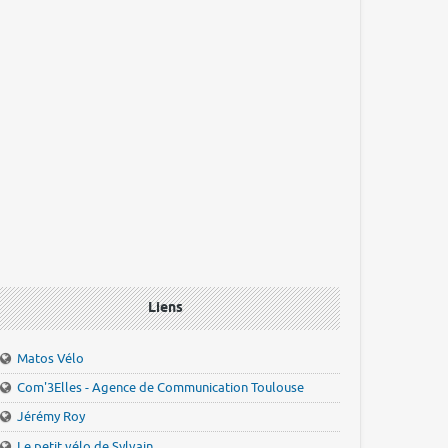
Liens
Matos Vélo
Com'3Elles - Agence de Communication Toulouse
Jérémy Roy
Le petit vélo de Sylvain