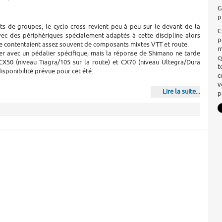
G
p
ts de groupes, le cyclo cross revient peu à peu sur le devant de la
C
vec des périphériques spécialement adaptés à cette discipline alors
p
 se contentaient assez souvent de composants mixtes VTT et route.
m
r avec un pédalier spécifique, mais la réponse de Shimano ne tarde
c
X50 (niveau Tiagra/105 sur la route) et CX70 (niveau Ultegra/Dura
t
isponibilité prévue pour cet été.
c
v
Lire la suite
...
p