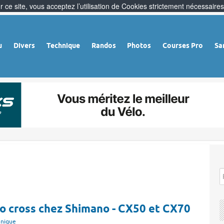
 ce site, vous acceptez l’utilisation de Cookies strictement nécessaires
u
Divers
Technique
Randos
Photos
Courses Pro
Sa
lo cross chez Shimano - CX50 et CX70
hnique