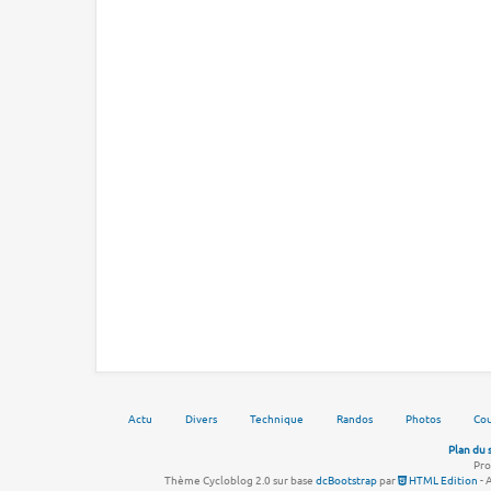
Actu
Divers
Technique
Randos
Photos
Cou
Plan du 
Pro
Thème Cycloblog 2.0 sur base
dcBootstrap
par
HTML Edition
- 