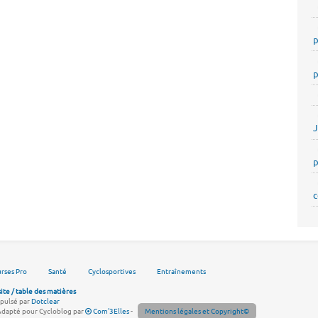
p
p
p
c
rses Pro
Santé
Cyclosportives
Entraînements
site / table des matières
pulsé par
Dotclear
Adapté pour Cycloblog par
Com'3Elles
-
Mentions légales et Copyright©