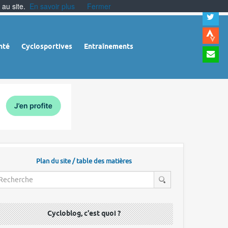
 au site.
En savoir plus
Fermer
A
a
c
|
A
nté
Cyclosportives
Entraînements
a
m
|
A
à
l
r
Plan du site / table des matières
Cycloblog, c'est quoi ?