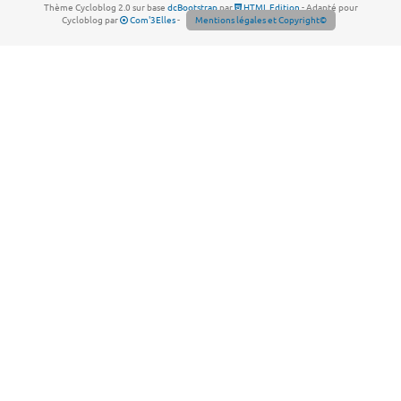
Thème Cycloblog 2.0 sur base
dcBootstrap
par
HTML Edition
- Adapté pour
Cycloblog par
Com'3Elles
-
Mentions légales et Copyright©