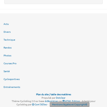
Actu
Divers
Technique
Randos
Photos
Courses Pro
Santé
Cyclosportives
Entraînements
Plan du site / table des matières
Propulsé par
Dotclear
Thème Cycloblog 2.0 sur base
dcBootstrap
par
HTML Edition
- Adapté pour
Cycloblog par
Com'3Elles
-
Mentions légales et Copyright©