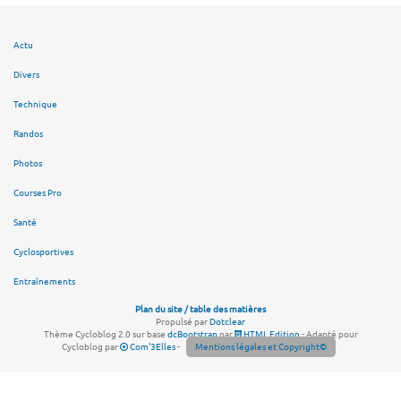
Actu
Divers
Technique
Randos
Photos
Courses Pro
Santé
Cyclosportives
Entraînements
Plan du site / table des matières
Propulsé par
Dotclear
Thème Cycloblog 2.0 sur base
dcBootstrap
par
HTML Edition
- Adapté pour
Cycloblog par
Com'3Elles
-
Mentions légales et Copyright©