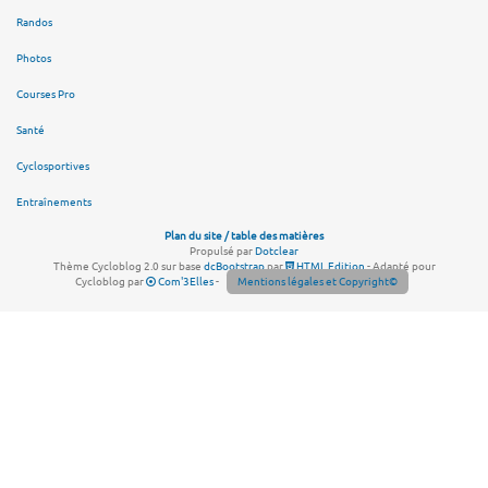
Randos
Photos
Courses Pro
Santé
Cyclosportives
Entraînements
Plan du site / table des matières
Propulsé par
Dotclear
Thème Cycloblog 2.0 sur base
dcBootstrap
par
HTML Edition
- Adapté pour
Cycloblog par
Com'3Elles
-
Mentions légales et Copyright©