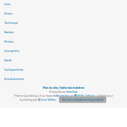
Actu
Divers
Technique
Randos
Photos
Courses Pro
Santé
Cyclosportives
Entraînements
Plan du site / table des matières
Propulsé par
Dotclear
Thème Cycloblog 2.0 sur base
dcBootstrap
par
HTML Edition
- Adapté pour
Cycloblog par
Com'3Elles
-
Mentions légales et Copyright©