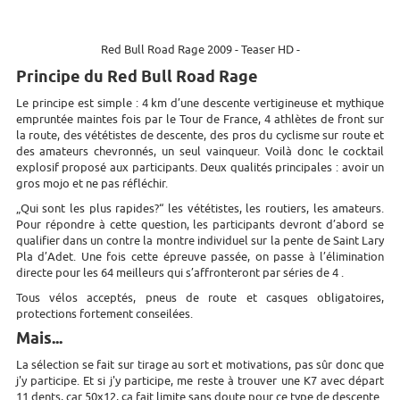
Red Bull Road Rage 2009 - Teaser HD -
Principe du Red Bull Road Rage
Le principe est simple : 4 km d’une descente vertigineuse et mythique
empruntée maintes fois par le Tour de France, 4 athlètes de front sur
la route, des vététistes de descente, des pros du cyclisme sur route et
des amateurs chevronnés, un seul vainqueur. Voilà donc le cocktail
explosif proposé aux participants. Deux qualités principales : avoir un
gros mojo et ne pas réfléchir.
„Qui sont les plus rapides?“ les vététistes, les routiers, les amateurs.
Pour répondre à cette question, les participants devront d’abord se
qualifier dans un contre la montre individuel sur la pente de Saint Lary
Pla d’Adet. Une fois cette épreuve passée, on passe à l’élimination
directe pour les 64 meilleurs qui s’affronteront par séries de 4 .
Tous vélos acceptés, pneus de route et casques obligatoires,
protections fortement conseilées.
Mais...
La sélection se fait sur tirage au sort et motivations, pas sûr donc que
j'y participe. Et si j'y participe, me reste à trouver une K7 avec départ
11 dents, car 50x12, ça fait limite sans doute pour ce type de descente.