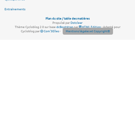
Entraînements
Plan du site / table des matières
Propulsé par
Dotclear
Thème Cycloblog 2.0 sur base
dcBootstrap
par
HTML Edition
- Adapté pour
Cycloblog par
Com'3Elles
-
Mentions légales et Copyright©