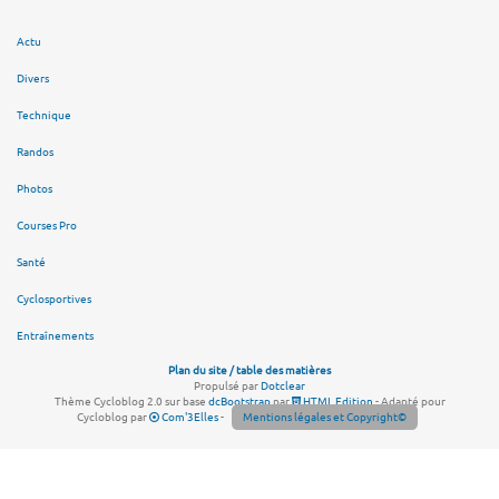
Actu
Divers
Technique
Randos
Photos
Courses Pro
Santé
Cyclosportives
Entraînements
Plan du site / table des matières
Propulsé par
Dotclear
Thème Cycloblog 2.0 sur base
dcBootstrap
par
HTML Edition
- Adapté pour
Cycloblog par
Com'3Elles
-
Mentions légales et Copyright©