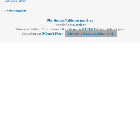
Cyclosportives
Entraînements
Plan du site / table des matières
Propulsé par
Dotclear
Thème Cycloblog 2.0 sur base
dcBootstrap
par
HTML Edition
- Adapté pour
Cycloblog par
Com'3Elles
-
Mentions légales et Copyright©