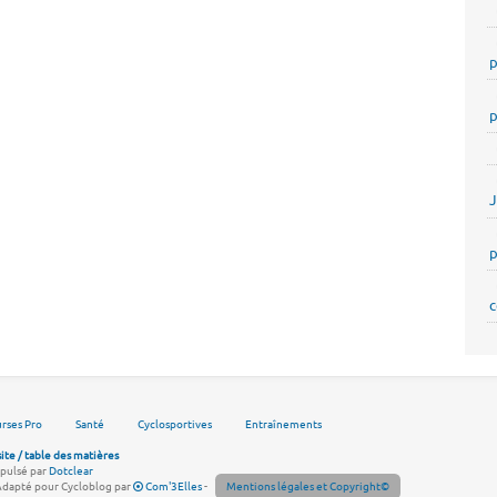
p
p
p
c
rses Pro
Santé
Cyclosportives
Entraînements
site / table des matières
pulsé par
Dotclear
Adapté pour Cycloblog par
Com'3Elles
-
Mentions légales et Copyright©