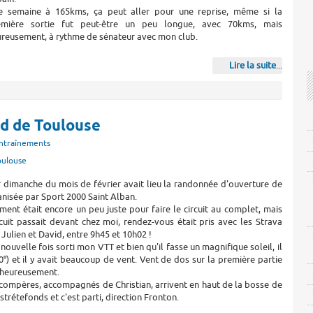
e semaine à 165kms, ça peut aller pour une reprise, même si la
emière sortie fut peut-être un peu longue, avec 70kms, mais
reusement, à rythme de sénateur avec mon club.
Lire la suite
...
rd de Toulouse
ntraînements
oulouse
 dimanche du mois de février avait lieu la randonnée d'ouverture de
anisée par Sport 2000 Saint Alban.
ent était encore un peu juste pour faire le circuit au complet, mais
uit passait devant chez moi, rendez-vous était pris avec les Strava
 Julien et David, entre 9h45 et 10h02 !
nouvelle fois sorti mon VTT et bien qu'il fasse un magnifique soleil, il
 (0°) et il y avait beaucoup de vent. Vent de dos sur la première partie
lheureusement.
compères, accompagnés de Christian, arrivent en haut de la bosse de
strétefonds et c'est parti, direction Fronton.