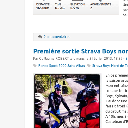
Un
pr
heu
2 commentaires
Première sortie Strava Boys no
Par Guillaume ROBERT le dimanche 3 février 2013, 18:39 -
E
Rando Sport 2000 Saint Alban
Strava Boys Nord de T
En ce premier
la saison org
Mon entraînem
comme le circ
Boys, Sylvain,
J'ai donc une 
faisait froid
du circuit ma
A 10h, mes 3 
Castelnau d'E