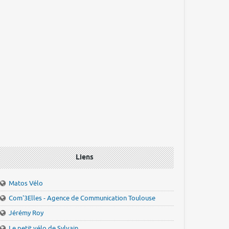
Liens
Matos Vélo
Com'3Elles - Agence de Communication Toulouse
Jérémy Roy
Le petit vélo de Sylvain