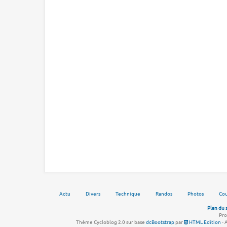
Actu
Divers
Technique
Randos
Photos
Cou
Plan du 
Pro
Thème Cycloblog 2.0 sur base
dcBootstrap
par
HTML Edition
- 