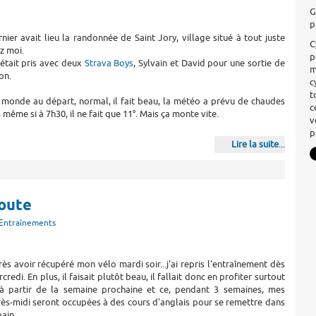
G
p
ier avait lieu la randonnée de Saint Jory, village situé à tout juste
C
z moi.
p
était pris avec deux
Strava Boys
, Sylvain et David pour une sortie de
m
on.
c
t
monde au départ, normal, il fait beau, la météo a prévu de chaudes
c
même si à 7h30, il ne fait que 11°. Mais ça monte vite.
v
p
Lire la suite
...
route
Entraînements
ès avoir récupéré mon vélo mardi soir...j'ai repris l'entraînement dès
credi. En plus, il faisait plutôt beau, il fallait donc en profiter surtout
'à partir de la semaine prochaine et ce, pendant 3 semaines, mes
ès-midi seront occupées à des cours d'anglais pour se remettre dans
bain.