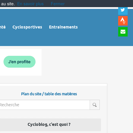
 au site.
En savoir plus
Fermer
A
a
c
|
A
nté
Cyclosportives
Entraînements
a
m
|
A
à
l
r
Plan du site / table des matières
Cycloblog, c'est quoi ?