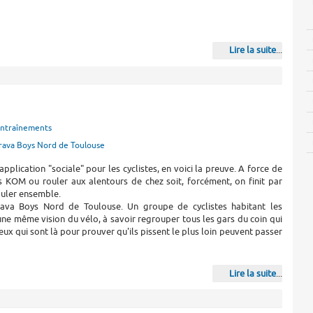
Lire la suite
...
ntraînements
rava Boys Nord de Toulouse
pplication "sociale" pour les cyclistes, en voici la preuve. A force de
s KOM ou rouler aux alentours de chez soit, forcément, on finit par
rouler ensemble.
rava Boys Nord de Toulouse. Un groupe de cyclistes habitant les
une même vision du vélo, à savoir regrouper tous les gars du coin qui
eux qui sont là pour prouver qu'ils pissent le plus loin peuvent passer
Lire la suite
...