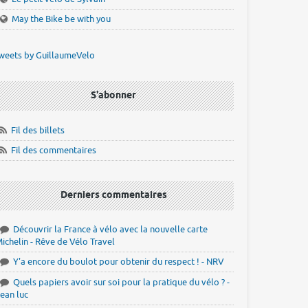
May the Bike be with you
weets by GuillaumeVelo
S'abonner
Fil des billets
Fil des commentaires
Derniers commentaires
Découvrir la France à vélo avec la nouvelle carte
ichelin - Rêve de Vélo Travel
Y'a encore du boulot pour obtenir du respect ! - NRV
Quels papiers avoir sur soi pour la pratique du vélo ? -
ean luc