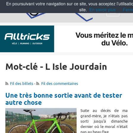
En poursuivant votre navigation sur ce site, vous acceptez l’utilisa
site.
En savoir plus
Ferm
Menu
Mot-clé - L Isle Jourdain
Fil des billets
-
Fil des commentaires
Une très bonne sortie avant de tester
autre chose
Suite au décès de ma
grand-mère, je n'étais pas
sorti jusqu'à dimanche
dernier où le moral n'était
pas au beau fixe.