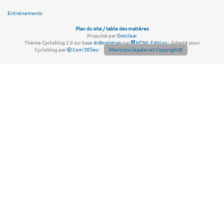
Entraînements
Plan du site / table des matières
Propulsé par
Dotclear
Thème Cycloblog 2.0 sur base
dcBootstrap
par
HTML Edition
- Adapté pour
Cycloblog par
Com'3Elles
-
Mentions légales et Copyright©