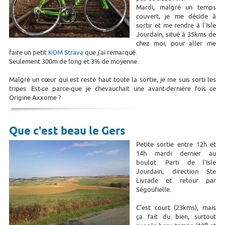
Mardi, malgré un temps
couvert, je me décide à
sortir et me rendre à l'Isle
Jourdain, situé à 35kms de
chez moi, pour aller me
faire un petit
KOM Strava
que j'ai remarqué.
Seulement 300m de long et 3% de moyenne.
Malgré un cœur qui est resté haut toute la sortie, je me suis sorti les
tripes. Est-ce parce-que je chevauchait une avant-dernière fois ce
Origine Axxome ?
Que c'est beau le Gers
Petite sortie entre 12h et
14h mardi dernier au
boulot. Parti de l'Isle
Jourdain, direction Ste
Livrade et retour par
Ségoufielle.
C'est court (23kms), mais
ça fait du bien, surtout