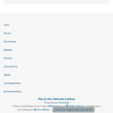
Actu
Divers
Technique
Randos
Photos
Courses Pro
Santé
Cyclosportives
Entraînements
Plan du site / table des matières
Propulsé par
Dotclear
Thème Cycloblog 2.0 sur base
dcBootstrap
par
HTML Edition
- Adapté pour
Cycloblog par
Com'3Elles
-
Mentions légales et Copyright©