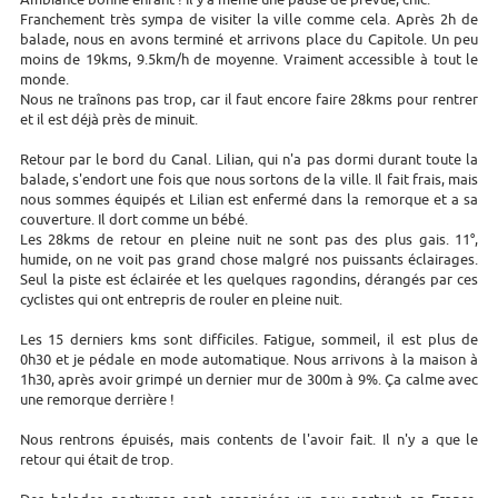
Franchement très sympa de visiter la ville comme cela. Après 2h de
balade, nous en avons terminé et arrivons place du Capitole. Un peu
moins de 19kms, 9.5km/h de moyenne. Vraiment accessible à tout le
monde.
Nous ne traînons pas trop, car il faut encore faire 28kms pour rentrer
et il est déjà près de minuit.
Retour par le bord du Canal. Lilian, qui n'a pas dormi durant toute la
balade, s'endort une fois que nous sortons de la ville. Il fait frais, mais
nous sommes équipés et Lilian est enfermé dans la remorque et a sa
couverture. Il dort comme un bébé.
Les 28kms de retour en pleine nuit ne sont pas des plus gais. 11°,
humide, on ne voit pas grand chose malgré nos puissants éclairages.
Seul la piste est éclairée et les quelques ragondins, dérangés par ces
cyclistes qui ont entrepris de rouler en pleine nuit.
Les 15 derniers kms sont difficiles. Fatigue, sommeil, il est plus de
0h30 et je pédale en mode automatique. Nous arrivons à la maison à
1h30, après avoir grimpé un dernier mur de 300m à 9%. Ça calme avec
une remorque derrière !
Nous rentrons épuisés, mais contents de l'avoir fait. Il n'y a que le
retour qui était de trop.