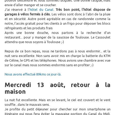
pouvoir descendre et nous sommes fatigués. Une bonne fatigue, mais
envie d'aller manger et se coucher.
J'ai réservé à l'
hôtel du Canal
.
Très bon point, l'hôtel dispose de
garages à vélos fermés à clés.
Les vélos sont donc à l'abri de la pluie
et en sécurité. Autre point agréable en cas de randonnée comme la
notre, l'accès gratuit pour les clients à un frigo pour déposer les blocs
réfrigérants et les produits frais
Après une bonne douche, nous partons à la recherche d'un
restaurant... pour y manger de la saucisse de Toulouse. Le Cassoulet
attendra que nous soyons à Toulouse ;-)
Repus de ce bon repas, nous ne tardons pas à nous endormir... et la
nuit sera excellente. Non sans avoir mis en charge la batterie du KTM
de Céline, le GPS et les téléphones. Nous avions une chambre avec vue
sur le canal mais nous sommes endormis sans en profiter ;-)
Nous avons effectué 89kms ce jour-là.
Mercredi 13 août, retour à la
maison
La nuit fut excellente. Mais en se levant, le ciel est couvert et le vent
souffle...dans le mauvais sens.
Je profite du petit déjeuner pour chercher sur mon smartphone un
itinéraire qui nous fera éviter la mauvaise portion du Canal du Midi.