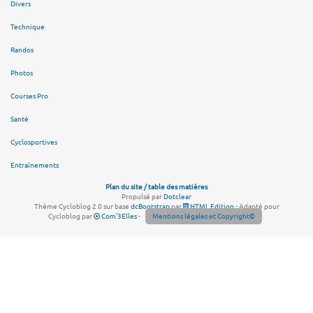
Divers
Technique
Randos
Photos
Courses Pro
Santé
Cyclosportives
Entraînements
Plan du site / table des matières
Propulsé par
Dotclear
Thème Cycloblog 2.0 sur base
dcBootstrap
par
HTML Edition
- Adapté pour
Cycloblog par
Com'3Elles
-
Mentions légales et Copyright©