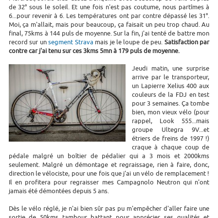
de 32° sous le soleil. Et une fois n'est pas coutume, nous partîmes à
6...pour revenir à 6. Les températures ont par contre dépassé les 31°.
Moi, ça m'allait, mais pour beaucoup, ça faisait un peu trop chaud. Au
final, 75kms à 144 puls de moyenne. Sur la fin, j'ai tenté de battre mon
record sur un
segment Strava
mais je le loupe de peu.
Satisfaction par
contre car j'ai tenu sur ces 3kms 5mn à 179 puls de moyenne.
Jeudi matin, une surprise
arrive par le transporteur,
un Lapierre Xelius 400 aux
couleurs de la FDJ en test
pour 3 semaines. Ça tombe
bien, mon vieux vélo (pour
rappel, Look 555...mais
groupe Ultegra 9V...et
étriers de freins de 1997 !)
craque à chaque coup de
pédale malgré un boîtier de pédalier qui a 3 mois et 2000kms
seulement. Malgré un démontage et regraissage, rien à faire, donc,
direction le vélociste, pour une fois que j'ai un vélo de remplacement !
Il en profitera pour regraisser mes Campagnolo Neutron qui n'ont
jamais été démontées depuis 5 ans.
Dès le vélo réglé, je n'ai bien sûr pas pu m'empêcher d'aller faire une
sortie de 50kms tambour battant pour apprécier ses qualités et