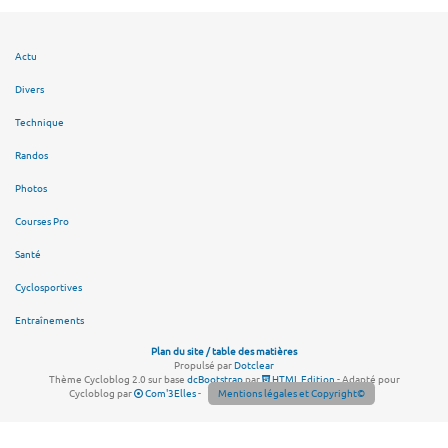
Actu
Divers
Technique
Randos
Photos
Courses Pro
Santé
Cyclosportives
Entraînements
Plan du site / table des matières
Propulsé par
Dotclear
Thème Cycloblog 2.0 sur base
dcBootstrap
par
HTML Edition
- Adapté pour
Cycloblog par
Com'3Elles
-
Mentions légales et Copyright©