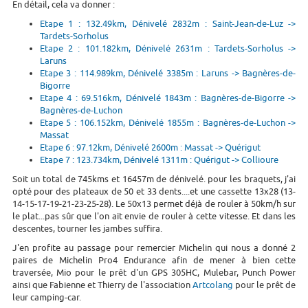
En détail, cela va donner :
Etape 1 : 132.49km, Dénivelé 2832m : Saint-Jean-de-Luz ->
Tardets-Sorholus
Etape 2 : 101.182km, Dénivelé 2631m : Tardets-Sorholus ->
Laruns
Etape 3 : 114.989km, Dénivelé 3385m : Laruns -> Bagnères-de-
Bigorre
Etape 4 : 69.516km, Dénivelé 1843m : Bagnères-de-Bigorre ->
Bagnères-de-Luchon
Etape 5 : 106.152km, Dénivelé 1855m : Bagnères-de-Luchon ->
Massat
Etape 6 : 97.12km, Dénivelé 2600m : Massat -> Quérigut
Etape 7 : 123.734km, Dénivelé 1311m : Quérigut -> Collioure
Soit un total de 745kms et 16457m de dénivelé. pour les braquets, j'ai
opté pour des plateaux de 50 et 33 dents....et une cassette 13x28 (13-
14-15-17-19-21-23-25-28). Le 50x13 permet déjà de rouler à 50km/h sur
le plat...pas sûr que l'on ait envie de rouler à cette vitesse. Et dans les
descentes, tourner les jambes suffira.
J'en profite au passage pour remercier Michelin qui nous a donné 2
paires de Michelin Pro4 Endurance afin de mener à bien cette
traversée, Mio pour le prêt d'un GPS 305HC, Mulebar, Punch Power
ainsi que Fabienne et Thierry de l'association
Artcolang
pour le prêt de
leur camping-car.