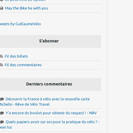
May the Bike be with you
weets by GuillaumeVelo
S'abonner
Fil des billets
Fil des commentaires
Derniers commentaires
Découvrir la France à vélo avec la nouvelle carte
ichelin - Rêve de Vélo Travel
Y'a encore du boulot pour obtenir du respect ! - NRV
Quels papiers avoir sur soi pour la pratique du vélo ? -
ean luc