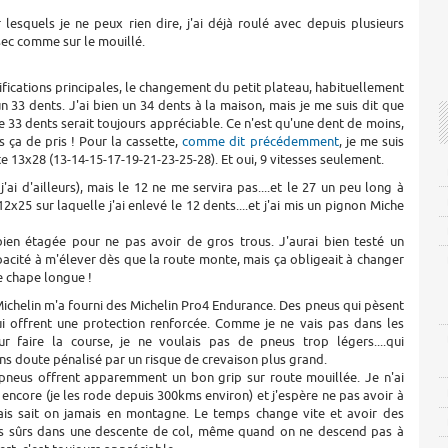
esquels je ne peux rien dire, j'ai déjà roulé avec depuis plusieurs
 sec comme sur le mouillé.
ications principales, le changement du petit plateau, habituellement
n 33 dents. J'ai bien un 34 dents à la maison, mais je me suis dit que
e 33 dents serait toujours appréciable. Ce n'est qu'une dent de moins,
s ça de pris ! Pour la cassette,
comme dit précédemment
, je me suis
 13x28 (13-14-15-17-19-21-23-25-28). Et oui, 9 vitesses seulement.
j'ai d'ailleurs), mais le 12 ne me servira pas....et le 27 un peu long à
2x25 sur laquelle j'ai enlevé le 12 dents....et j'ai mis un pignon Miche
ien étagée pour ne pas avoir de gros trous. J'aurai bien testé un
acité à m'élever dès que la route monte, mais ça obligeait à changer
e chape longue !
ichelin m'a fourni des Michelin Pro4 Endurance. Des pneus qui pèsent
i offrent une protection renforcée. Comme je ne vais pas dans les
r faire la course, je ne voulais pas de pneus trop légers....qui
ns doute pénalisé par un risque de crevaison plus grand.
 pneus offrent apparemment un bon grip sur route mouillée. Je n'ai
 encore (je les rode depuis 300kms environ) et j'espère ne pas avoir à
mais sait on jamais en montagne. Le temps change vite et avoir des
 sûrs dans une descente de col, même quand on ne descend pas à