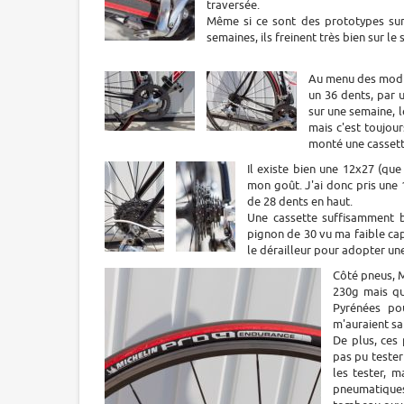
traversée.
Même si ce sont des prototypes sur l
semaines, ils freinent très bien sur le
Au menu des modif
un 36 dents, par u
sur une semaine, l
mais c'est toujour
monté une cassette
Il existe bien une 12x27 (que 
mon goût. J'ai donc pris une 1
de 28 dents en haut.
Une cassette suffisamment b
pignon de 30 vu ma faible cap
le dérailleur pour adopter un
Côté pneus, M
230g mais qu
Pyrénées pou
m'auraient sa
De plus, ces
pas pu tester
les tester, 
pneumatiques