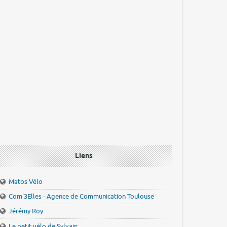
Liens
Matos Vélo
Com'3Elles - Agence de Communication Toulouse
Jérémy Roy
Le petit vélo de Sylvain