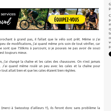
G
p
C
p
m
c
t
c
rochant à grand pas, il fallait que le vélo soit prêt. Même si j'ai
v
peu de modifications, j'ai quand même pris soin de tout vérifier, car
p
e sont que 750kms à parcourir, si je pouvais ne pas avoir de souci
est toujours mieux.
n, j'ai changé la chaîne et les cales des chaussures. On n'est jamais
. J'ai quand même roulé un peu avec les cales et la chaîne pour
tout allait bien et que les cales étaient bien réglées.
(merci à Swissstop d'ailleurs !!), ils feront donc sans problème la