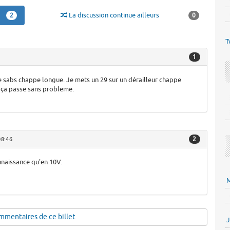
La discussion continue ailleurs
2
0
T
1
e sabs chappe longue. Je mets un 29 sur un dérailleur chappe
 ça passe sans probleme.
2
08:46
nnaissance qu'en 10V.
M
mmentaires de ce billet
J