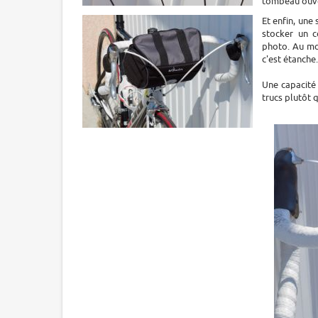
tombeau ouver
Et enfin, une
stocker un c
photo. Au moi
c'est étanche.
Une capacité
trucs plutôt q