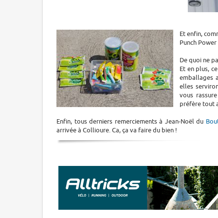
Et enfin, comm
Punch Power m
De quoi ne pas
Et en plus, c
emballages a
elles serviro
vous rassure 
préfère tout 
Enfin, tous derniers remerciements à Jean-Noël du
Bout
arrivée à Collioure. Ca, ça va faire du bien !