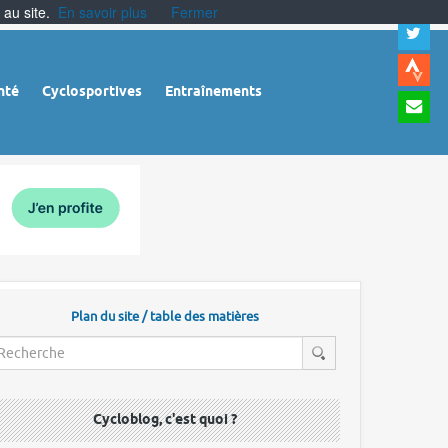
 au site.
En savoir plus
Fermer
A
a
c
|
A
nté
Cyclosportives
Entraînements
a
m
|
A
à
l
r
Plan du site / table des matières
Cycloblog, c'est quoi ?