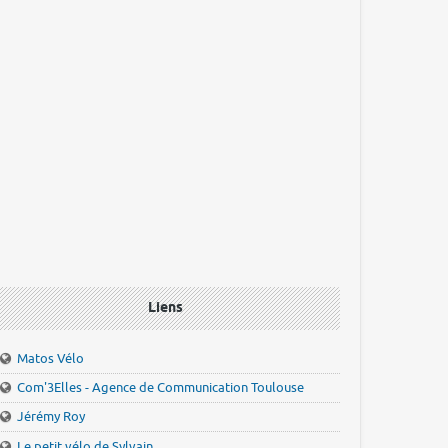
Liens
Matos Vélo
Com'3Elles - Agence de Communication Toulouse
Jérémy Roy
Le petit vélo de Sylvain