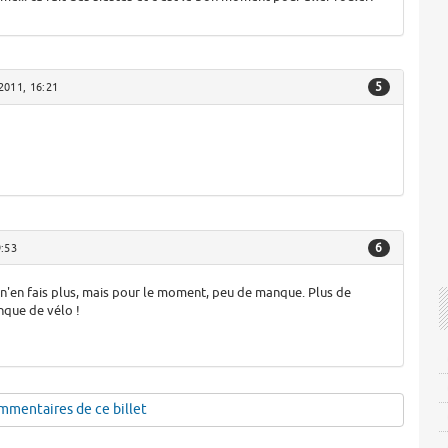
5
2011, 16:21
6
9:53
.je n'en fais plus, mais pour le moment, peu de manque. Plus de
que de vélo !
mmentaires de ce billet