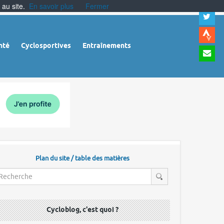
 au site.
En savoir plus
Fermer
A
a
c
|
A
nté
Cyclosportives
Entraînements
a
m
|
A
à
l
r
Plan du site / table des matières
Cycloblog, c'est quoi ?