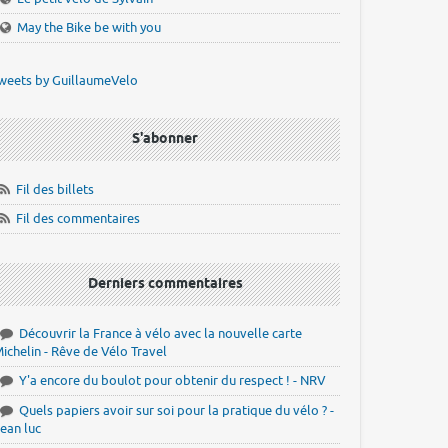
May the Bike be with you
weets by GuillaumeVelo
S'abonner
Fil des billets
Fil des commentaires
Derniers commentaires
Découvrir la France à vélo avec la nouvelle carte
ichelin - Rêve de Vélo Travel
Y'a encore du boulot pour obtenir du respect ! - NRV
Quels papiers avoir sur soi pour la pratique du vélo ? -
ean luc