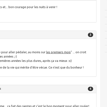
 et... bon courage pour les nuits à venir !
3
 pour aller pédaler, au moins sur
les premiers mois
" ... on croit
es années ;-)
emières années les plus dures, après ça va mieux :o)
 de la vie qui mérite d'être vécue. Ce n'est que du bonheur !
4
4
me... ca fait des siestes et c'est le bon moment pour aller rouler!