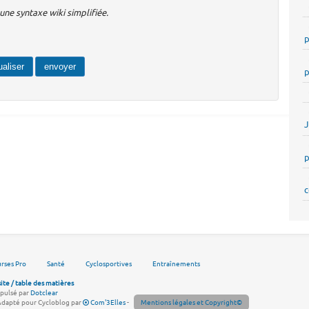
ne syntaxe wiki simplifiée.
p
p
p
c
rses Pro
Santé
Cyclosportives
Entraînements
site / table des matières
pulsé par
Dotclear
Adapté pour Cycloblog par
Com'3Elles
-
Mentions légales et Copyright©