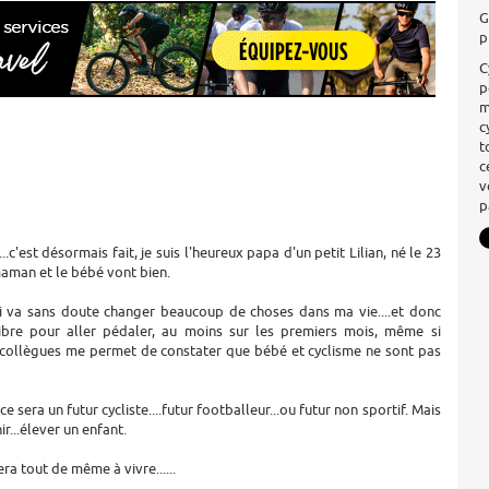
G
p
C
p
m
c
t
c
v
p
.c'est désormais fait, je suis l'heureux papa d'un petit Lilian, né le 23
aman et le bébé vont bien.
 va sans doute changer beaucoup de choses dans ma vie....et donc
bre pour aller pédaler, au moins sur les premiers mois, même si
collègues me permet de constater que bébé et cyclisme ne sont pas
ce sera un futur cycliste....futur footballeur...ou futur non sportif. Mais
nir...élever un enfant.
a tout de même à vivre......