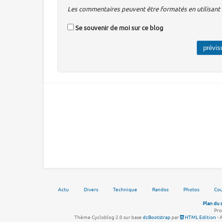
Les commentaires peuvent être formatés en utilisant u
Se souvenir de moi sur ce blog
Actu
Divers
Technique
Randos
Photos
Cou
Plan du 
Pro
Thème Cycloblog 2.0 sur base
dcBootstrap
par
HTML Edition
- 