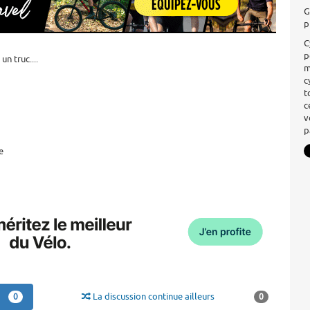
G
p
C
p
n truc....
m
c
t
c
v
p
e
La discussion continue ailleurs
0
0