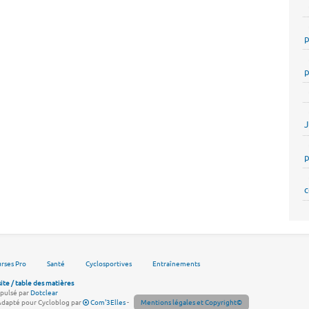
p
p
p
c
rses Pro
Santé
Cyclosportives
Entraînements
site / table des matières
pulsé par
Dotclear
Adapté pour Cycloblog par
Com'3Elles
-
Mentions légales et Copyright©