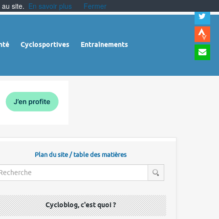
 au site.
En savoir plus
Fermer
A
a
c
|
A
nté
Cyclosportives
Entraînements
a
m
|
A
à
l
r
Plan du site / table des matières
Cycloblog, c'est quoi ?