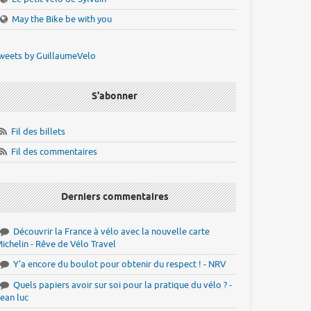
May the Bike be with you
weets by GuillaumeVelo
S'abonner
Fil des billets
Fil des commentaires
Derniers commentaires
Découvrir la France à vélo avec la nouvelle carte
ichelin - Rêve de Vélo Travel
Y'a encore du boulot pour obtenir du respect ! - NRV
Quels papiers avoir sur soi pour la pratique du vélo ? -
ean luc