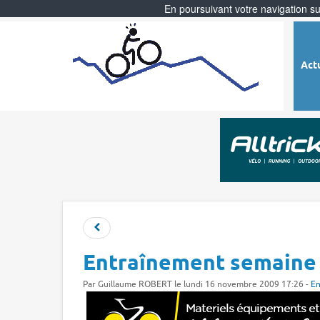
En poursuivant votre navigation sur
Act
Entraînement semaine
Par
Guillaume ROBERT
le lundi 16 novembre 2009 17:26 -
En