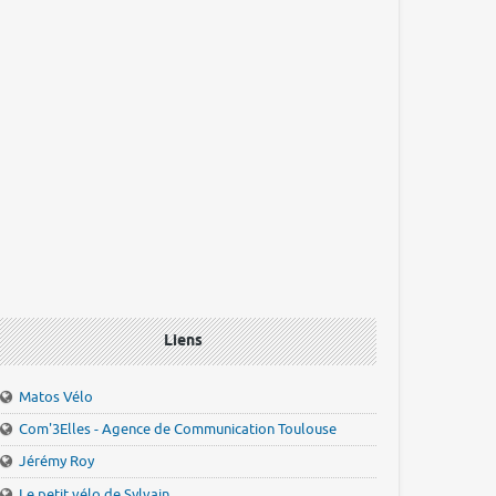
Liens
Matos Vélo
Com'3Elles - Agence de Communication Toulouse
Jérémy Roy
Le petit vélo de Sylvain