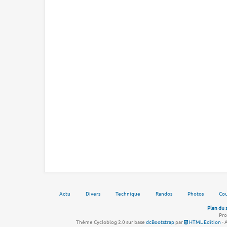
Actu
Divers
Technique
Randos
Photos
Cou
Plan du 
Pro
Thème Cycloblog 2.0 sur base
dcBootstrap
par
HTML Edition
- 