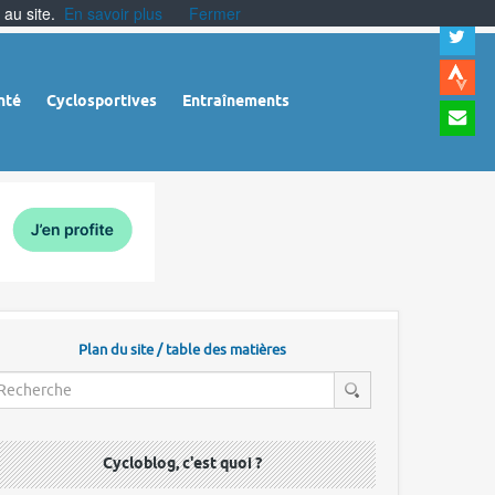
 au site.
En savoir plus
Fermer
A
a
c
|
A
nté
Cyclosportives
Entraînements
a
m
|
A
à
l
r
Plan du site / table des matières
Cycloblog, c'est quoi ?