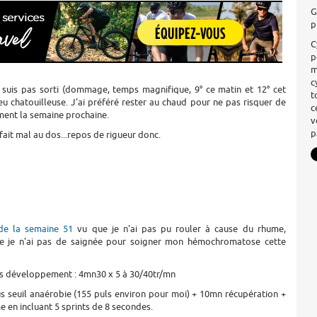
G
p
C
p
m
c
e suis pas sorti (dommage, temps magnifique, 9° ce matin et 12° cet
t
u chatouilleuse. J'ai préféré rester au chaud pour ne pas risquer de
c
ment la semaine prochaine.
v
p
fait mal au dos...repos de rigueur donc.
 de la semaine 51
vu que je n'ai pas pu rouler à cause du rhume,
que je n'ai pas de saignée pour soigner mon hémochromatose cette
os développement : 4mn30 x 5 à 30/40tr/mn
 seuil anaérobie (155 puls environ pour moi) + 10mn récupération +
e en incluant 5 sprints de 8 secondes.