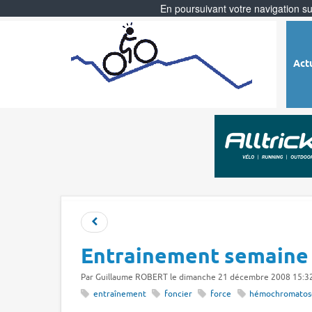
En poursuivant votre navigation sur
Act
Entrainement semaine
Par
Guillaume ROBERT
le dimanche 21 décembre 2008 15:3
entraînement
foncier
force
hémochromatos