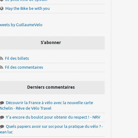
May the Bike be with you
weets by GuillaumeVelo
S'abonner
Fil des billets
Fil des commentaires
Derniers commentaires
Découvrir la France à vélo avec la nouvelle carte
ichelin - Rêve de Vélo Travel
Y'a encore du boulot pour obtenir du respect ! - NRV
Quels papiers avoir sur soi pour la pratique du vélo ? -
ean luc