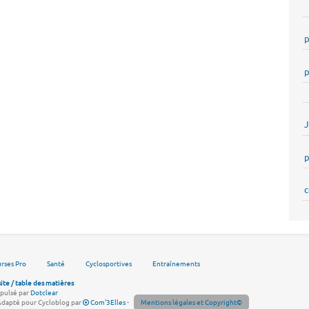
p
p
p
c
rses Pro
Santé
Cyclosportives
Entraînements
site / table des matières
pulsé par
Dotclear
Adapté pour Cycloblog par
Com'3Elles
-
Mentions légales et Copyright©