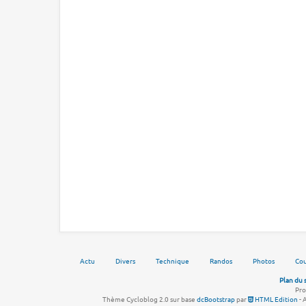
Actu
Divers
Technique
Randos
Photos
Cou
Plan du 
Pro
Thème Cycloblog 2.0 sur base
dcBootstrap
par
HTML Edition
- 