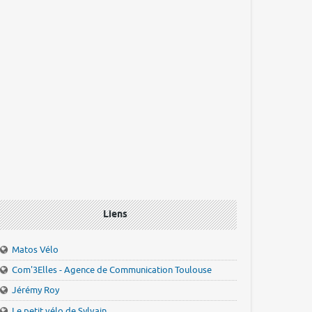
Liens
Matos Vélo
Com'3Elles - Agence de Communication Toulouse
Jérémy Roy
Le petit vélo de Sylvain