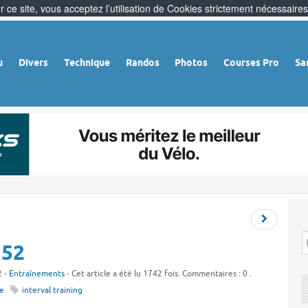
 ce site, vous acceptez l’utilisation de Cookies strictement nécessaires
u
Divers
Technique
Randos
Photos
Courses Pro
Sa
 52
2 -
Entraînements
- Cet article a été lu 1742 fois. Commentaires : 0 .
e
interval training