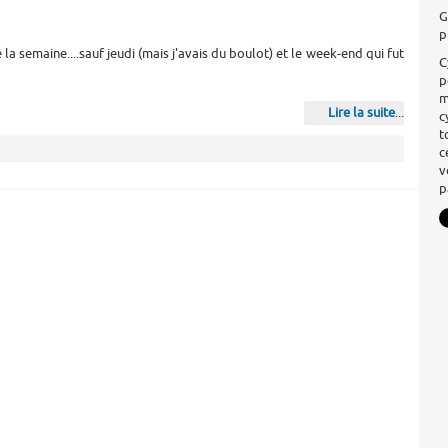
G
p
la semaine....sauf jeudi (mais j'avais du boulot) et le week-end qui fut
C
p
m
Lire la suite
...
c
t
c
v
p