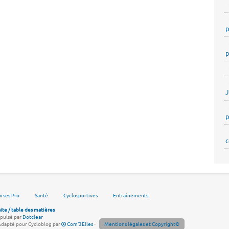
p
p
p
c
rses Pro
Santé
Cyclosportives
Entraînements
site / table des matières
pulsé par
Dotclear
Adapté pour Cycloblog par
Com'3Elles
-
Mentions légales et Copyright©