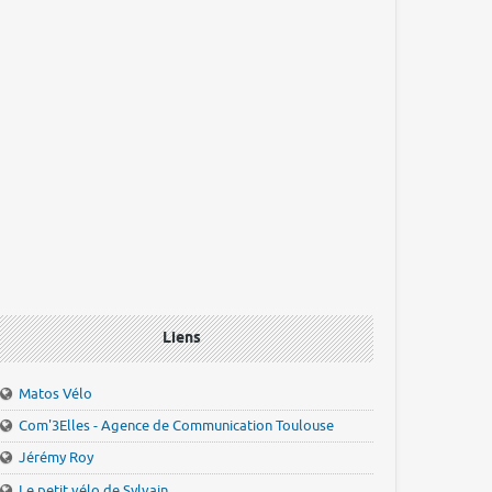
Liens
Matos Vélo
Com'3Elles - Agence de Communication Toulouse
Jérémy Roy
Le petit vélo de Sylvain