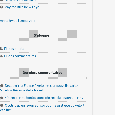
May the Bike be with you
weets by GuillaumeVelo
S'abonner
Fil des billets
Fil des commentaires
Derniers commentaires
Découvrir la France à vélo avec la nouvelle carte
ichelin - Rêve de Vélo Travel
Y'a encore du boulot pour obtenir du respect ! - NRV
Quels papiers avoir sur soi pour la pratique du vélo ? -
ean luc