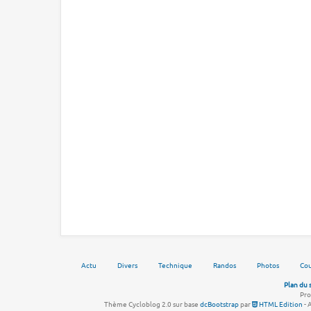
Actu
Divers
Technique
Randos
Photos
Cou
Plan du 
Pro
Thème Cycloblog 2.0 sur base
dcBootstrap
par
HTML Edition
- 