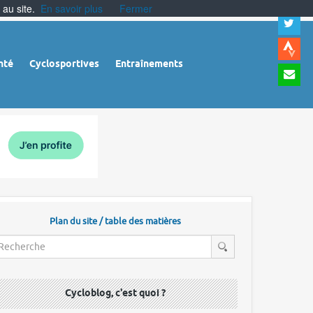
 au site.
En savoir plus
Fermer
A
a
c
|
A
nté
Cyclosportives
Entraînements
a
m
|
A
à
l
r
Plan du site / table des matières
Cycloblog, c'est quoi ?