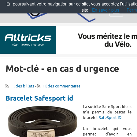
En poursuivant votre navigation sur ce site, vous acceptez l’utilisa
site.
En savoir plus
Ferm
Menu
Mot-clé - en cas d urgence
Fil des billets
-
Fil des commentaires
Bracelet Safesport id
La société Safe Sport Ideas
m'a permis de tester le
bracelet
SafeSport ID
.
Un bracelet qui vous
permet d'avoir en