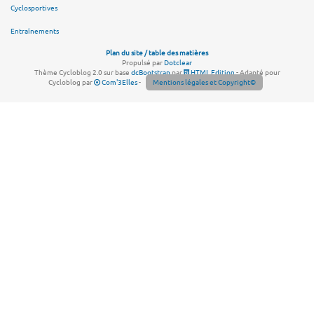
Cyclosportives
Entraînements
Plan du site / table des matières
Propulsé par
Dotclear
Thème Cycloblog 2.0 sur base
dcBootstrap
par
HTML Edition
- Adapté pour
Cycloblog par
Com'3Elles
-
Mentions légales et Copyright©