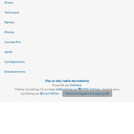
Divers
Technique
Randos
Photos
Courses Pro
Santé
Cyclosportives
Entraînements
Plan du site / table des matières
Propulsé par
Dotclear
Thème Cycloblog 2.0 sur base
dcBootstrap
par
HTML Edition
- Adapté pour
Cycloblog par
Com'3Elles
-
Mentions légales et Copyright©