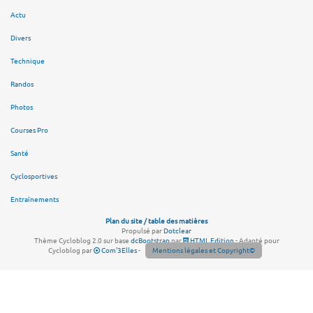
Actu
Divers
Technique
Randos
Photos
Courses Pro
Santé
Cyclosportives
Entraînements
Plan du site / table des matières
Propulsé par
Dotclear
Thème Cycloblog 2.0 sur base
dcBootstrap
par
HTML Edition
- Adapté pour
Cycloblog par
Com'3Elles
-
Mentions légales et Copyright©