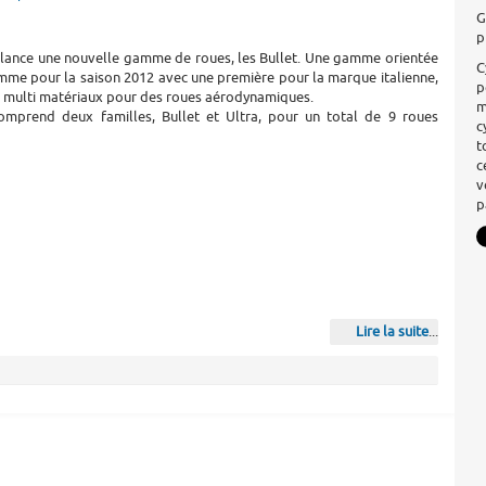
G
p
ance une nouvelle gamme de roues, les Bullet. Une gamme orientée
C
mme pour la saison 2012 avec une première pour la marque italienne,
p
n multi matériaux pour des roues aérodynamiques.
m
prend deux familles, Bullet et Ultra, pour un total de 9 roues
c
t
c
v
p
Lire la suite
...