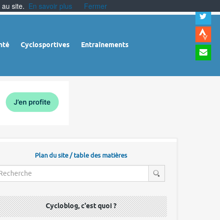
 au site.
En savoir plus
Fermer
A
a
c
|
A
nté
Cyclosportives
Entraînements
a
m
|
A
à
l
r
Plan du site / table des matières
Cycloblog, c'est quoi ?