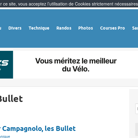
 ce site, vous acceptez l’utilisation de Cookies strictement nécessaires
u
Divers
Technique
Randos
Photos
Courses Pro
Sa
ullet
 Campagnolo, les Bullet
hnique