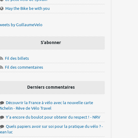
May the Bike be with you
weets by GuillaumeVelo
S'abonner
Fil des billets
Fil des commentaires
Derniers commentaires
Découvrir la France à vélo avec la nouvelle carte
ichelin - Rêve de Vélo Travel
Y'a encore du boulot pour obtenir du respect ! - NRV
Quels papiers avoir sur soi pour la pratique du vélo ? -
ean luc