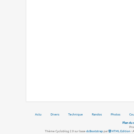
Actu
Divers
Technique
Randos
Photos
Cou
Plan du 
Pro
Thème Cycloblog 2.0 sur base
dcBootstrap
par
HTML Edition
- 