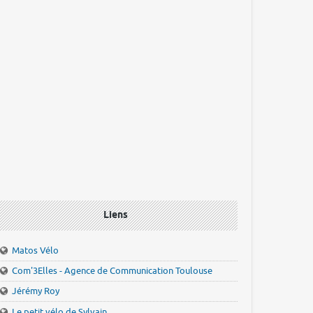
Liens
Matos Vélo
Com'3Elles - Agence de Communication Toulouse
Jérémy Roy
Le petit vélo de Sylvain