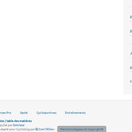
p
p
p
c
rses Pro
Santé
Cyclosportives
Entraînements
site / table des matières
pulsé par
Dotclear
Adapté pour Cycloblog par
Com'3Elles
-
Mentions légales et Copyright©