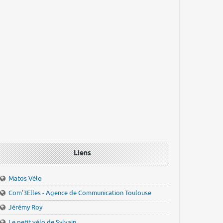
Liens
Matos Vélo
Com'3Elles - Agence de Communication Toulouse
Jérémy Roy
Le petit vélo de Sylvain