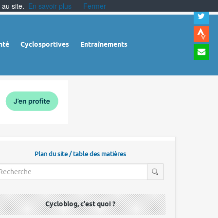
 au site.
En savoir plus
Fermer
A
a
c
|
A
nté
Cyclosportives
Entraînements
a
m
|
A
à
l
r
Plan du site / table des matières
Cycloblog, c'est quoi ?