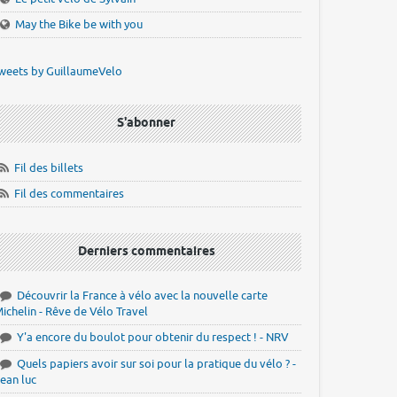
May the Bike be with you
weets by GuillaumeVelo
S'abonner
Fil des billets
Fil des commentaires
Derniers commentaires
Découvrir la France à vélo avec la nouvelle carte
ichelin - Rêve de Vélo Travel
Y'a encore du boulot pour obtenir du respect ! - NRV
Quels papiers avoir sur soi pour la pratique du vélo ? -
ean luc