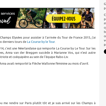
G
p
C
p
m
c
t
c
s Champs Elysées pour assister à l'arrivée du Tour de France 2015, j'ai
v
ux derniers tours de
La Course by le Tour
.
p
, c'est une Néerlandaise qui remporte La Course by Le Tour. Sur les
es, Anna van der Breggen succède à Marianne Vos, qui n'est autre
riote et coéquipière au sein de l'équipe Rabo-Liv.
Anna avait remporté la Flèche Wallonne féminine au mois d'avril.
u me rendre sur Paris plutôt tôt et je suis arrivé sur les Champs à