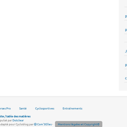
p
p
p
c
rses Pro
Santé
Cyclosportives
Entraînements
site / table des matières
pulsé par
Dotclear
Adapté pour Cycloblog par
Com'3Elles
-
Mentions légales et Copyright©