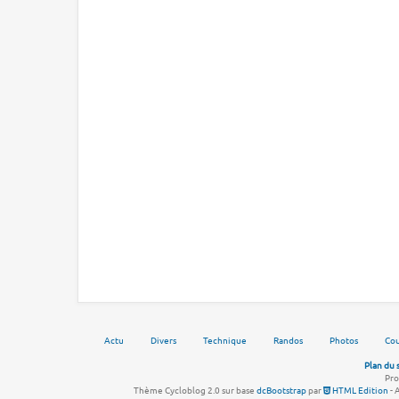
Actu
Divers
Technique
Randos
Photos
Cou
Plan du 
Pro
Thème Cycloblog 2.0 sur base
dcBootstrap
par
HTML Edition
- 