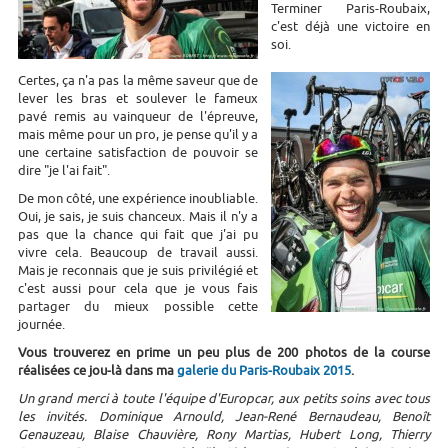
Terminer Paris-Roubaix,
c'est déjà une victoire en
soi.
Certes, ça n'a pas la même saveur que de
lever les bras et soulever le fameux
pavé remis au vainqueur de l'épreuve,
mais même pour un pro, je pense qu'il y a
une certaine satisfaction de pouvoir se
dire "je l'ai fait".
De mon côté, une expérience inoubliable.
Oui, je sais, je suis chanceux. Mais il n'y a
pas que la chance qui fait que j'ai pu
vivre cela. Beaucoup de travail aussi.
Mais je reconnais que je suis privilégié et
c'est aussi pour cela que je vous fais
partager du mieux possible cette
journée.
Vous trouverez en prime un peu plus de 200 photos de la course
réalisées ce jou-là dans ma
galerie du Paris-Roubaix 2015
.
Un grand merci à toute l'équipe d'Europcar, aux petits soins avec tous
les invités. Dominique Arnould, Jean-René Bernaudeau, Benoît
Genauzeau, Blaise Chauvière, Rony Martias, Hubert Long, Thierry