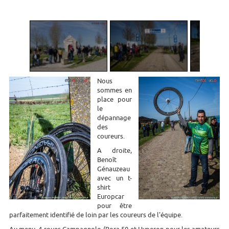
1
/
5
Nous
sommes en
place pour
le
dépannage
des
coureurs.
A droite,
Benoît
Génauzeau
avec un t-
shirt
Europcar
pour être
parfaitement identifié de loin par les coureurs de l'équipe.