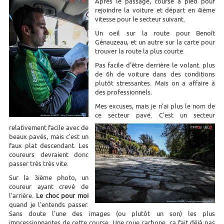
Après le passage, course à pied pour
rejoindre la voiture et départ en 4ième
vitesse pour le secteur suivant.
Un oeil sur la route pour Benoît
Génauzeau, et un autre sur la carte pour
trouver la route la plus courte.
Pas facile d'être derrière le volant. plus
de 6h de voiture dans des conditions
plutôt stressantes. Mais on a affaire à
des professionnels.
Mes excuses, mais je n'ai plus le nom de
ce secteur pavé. C'est un secteur
relativement facile avec de
beaux pavés, mais c'est un
faux plat descendant. Les
coureurs devraient donc
passer très très vite.
Sur la 3ième photo, un
coureur ayant crevé de
l'arrière.
Le choc pour moi
quand je l'entends passer.
Sans doute l'une des images (ou plutôt un son) les plus
impressionnantes de cette course. Une roue carbone, ça fait déjà pas