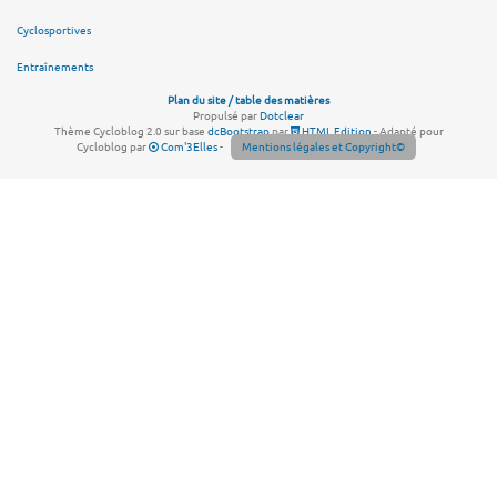
Cyclosportives
Entraînements
Plan du site / table des matières
Propulsé par
Dotclear
Thème Cycloblog 2.0 sur base
dcBootstrap
par
HTML Edition
- Adapté pour
Cycloblog par
Com'3Elles
-
Mentions légales et Copyright©