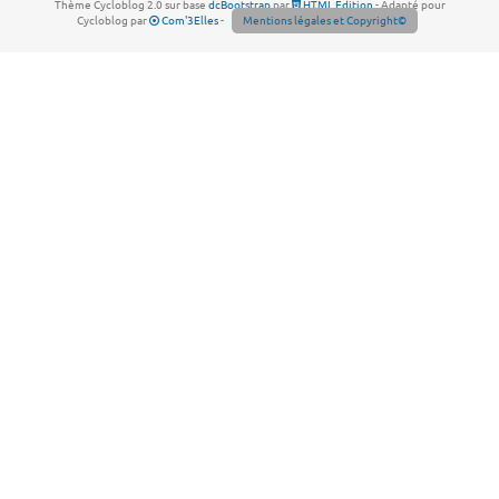
Thème Cycloblog 2.0 sur base
dcBootstrap
par
HTML Edition
- Adapté pour
Cycloblog par
Com'3Elles
-
Mentions légales et Copyright©