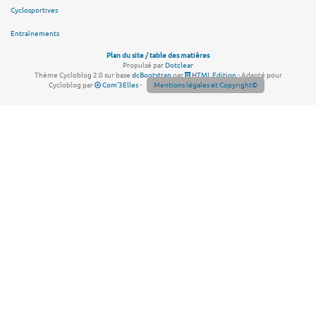
Cyclosportives
Entraînements
Plan du site / table des matières
Propulsé par
Dotclear
Thème Cycloblog 2.0 sur base
dcBootstrap
par
HTML Edition
- Adapté pour
Cycloblog par
Com'3Elles
-
Mentions légales et Copyright©