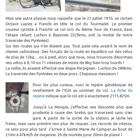
Mais une autre plaque nous rappelle que le 21 juillet 1910, un certain
Octave Lapize a franchi en tête le col du Tourmalet. Le premier
coureur cycliste à franchir ce col lors du 8ième Tour de France, dans
l'étape reliant Luchon à Bayonne (325kms, soit la moitié de notre
traversée des Pyrénées).
Sur des routes qui n'en étaient pas. Tout juste cela avait-il le nom de
chemin caillouteux. Des forçats de la route en équilibre sur des vélos
de plus de 12kg.....ou à pied, alors que nous, nous trouvons désormais
nos vélos à 9, 10 ou 11 vitesses de moins de 8kg bien trop lourds !
La veille, ils avaient effectué une étape Perpignan - Luchon de 289kms.
La traversée des Pyrénées en deux jours. Chapeaux messieurs !
Pour les plus curieux, voici le repère géodésique de
nivellement de l'IGN au sommet du col.
La fiche du
repère
indique que le col est à exactement 2115.825m.
Jusqu'à La Mongie, j'effectue une descente plus que
prudente à cause des brebis qui traversent sans crier
gare. A partir de la sortie de la station, je lâche les
freins, mais sans prendre non plus de risques. Les records de vitesse,
ce sera pour plus tard. J'arrive à Sainte Marie de Campan au bout de
21mn à 47km/h de moyenne. 2h de montée pour 20mn de plaisir !