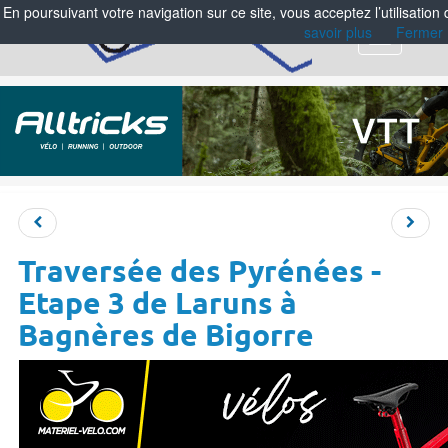
En poursuivant votre navigation sur ce site, vous acceptez l’utilisation
savoir plus
Fermer
Menu
Traversée des Pyrénées -
Etape 3 de Laruns à
Bagnères de Bigorre