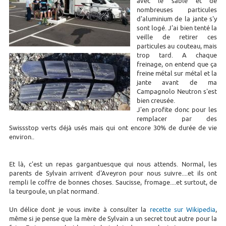
avec le sable et de
nombreuses particules
d'aluminium de la jante s'y
sont logé. J'ai bien tenté la
veille de retirer ces
particules au couteau, mais
trop tard. A chaque
freinage, on entend que ça
freine métal sur métal et la
jante avant de ma
Campagnolo Neutron s'est
bien creusée.
J'en profite donc pour les
remplacer par des
Swissstop verts déjà usés mais qui ont encore 30% de durée de vie
environ..
Et là, c'est un repas gargantuesque qui nous attends. Normal, les
parents de Sylvain arrivent d'Aveyron pour nous suivre....et ils ont
rempli le coffre de bonnes choses. Saucisse, fromage....et surtout, de
la teurgoule, un plat normand.
Un délice dont je vous invite à consulter la
recette sur Wikipedia
,
même si je pense que la mère de Sylvain a un secret tout autre pour la