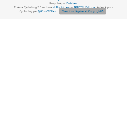
Propulsé par
Dotclear
Thème Cycloblog 2.0 sur base
dcBootstrap
par
HTML Edition
- Adapté pour
Cycloblog par
Com'3Elles
-
Mentions légales et Copyright©