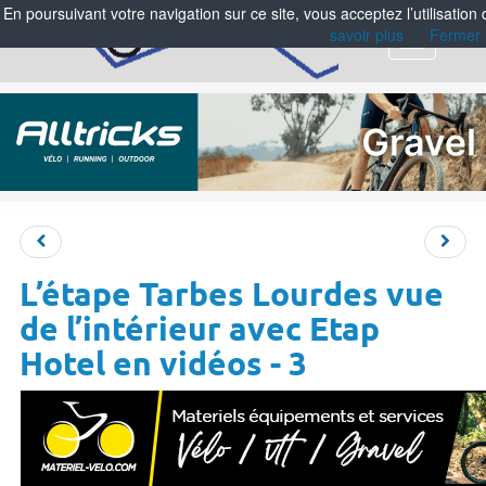
En poursuivant votre navigation sur ce site, vous acceptez l’utilisation
savoir plus
Fermer
Menu
L’étape Tarbes Lourdes vue
de l’intérieur avec Etap
Hotel en vidéos - 3