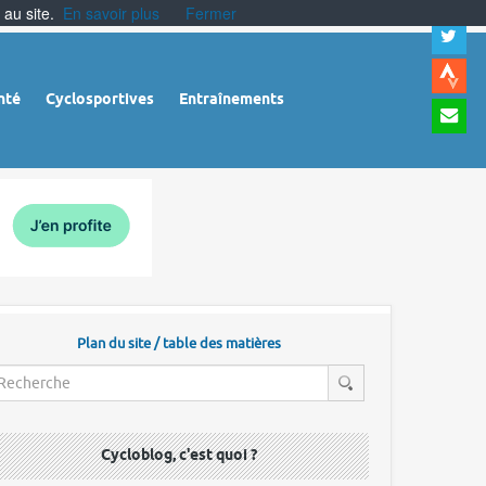
 au site.
En savoir plus
Fermer
A
a
c
|
A
nté
Cyclosportives
Entraînements
a
m
|
A
à
l
r
Plan du site / table des matières
Cycloblog, c'est quoi ?