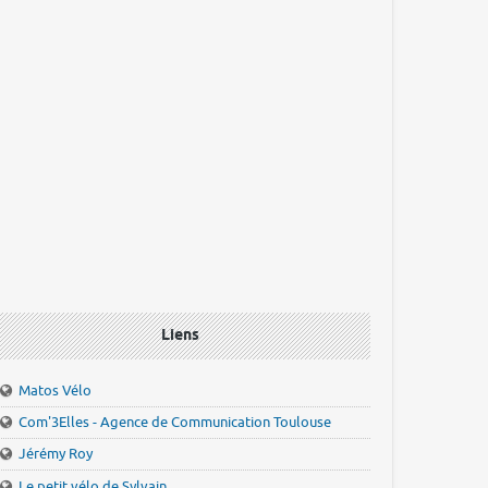
Liens
Matos Vélo
Com'3Elles - Agence de Communication Toulouse
Jérémy Roy
Le petit vélo de Sylvain