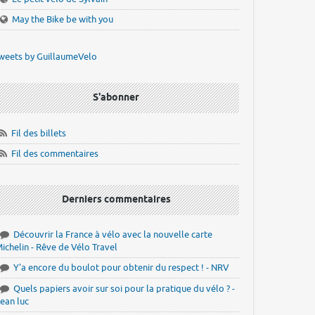
May the Bike be with you
weets by GuillaumeVelo
S'abonner
Fil des billets
Fil des commentaires
Derniers commentaires
Découvrir la France à vélo avec la nouvelle carte
ichelin - Rêve de Vélo Travel
Y'a encore du boulot pour obtenir du respect ! - NRV
Quels papiers avoir sur soi pour la pratique du vélo ? -
ean luc