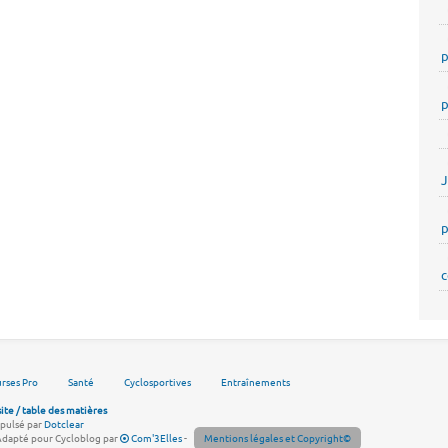
p
p
p
c
rses Pro
Santé
Cyclosportives
Entraînements
site / table des matières
pulsé par
Dotclear
Adapté pour Cycloblog par
Com'3Elles
-
Mentions légales et Copyright©