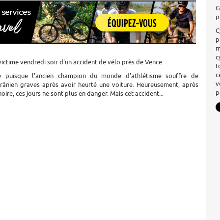
G
p
C
p
m
c
ictime vendredi soir d'un accident de vélo près de Vence.
t
c
e puisque l'ancien champion du monde d'athlétisme souffre de
v
crânien graves après avoir heurté une voiture. Heureusement, après
p
ire, ces jours ne sont plus en danger. Mais cet accident...