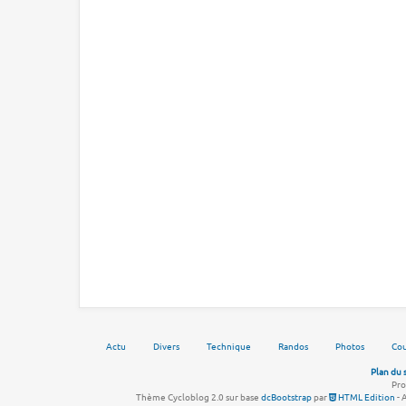
Actu
Divers
Technique
Randos
Photos
Cou
Plan du 
Pro
Thème Cycloblog 2.0 sur base
dcBootstrap
par
HTML Edition
- 