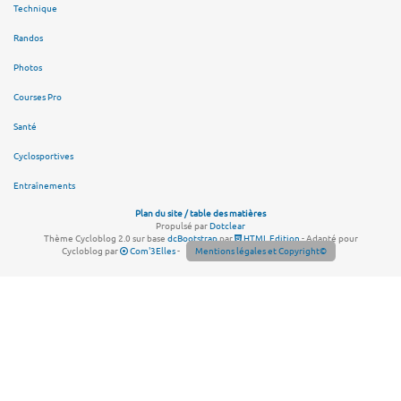
Technique
Randos
Photos
Courses Pro
Santé
Cyclosportives
Entraînements
Plan du site / table des matières
Propulsé par
Dotclear
Thème Cycloblog 2.0 sur base
dcBootstrap
par
HTML Edition
- Adapté pour
Cycloblog par
Com'3Elles
-
Mentions légales et Copyright©