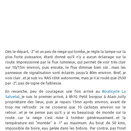
Dès le départ, -2° et un peu de niege qui tombe, je règle la lampe sur la
plus forte puissance, étant donné qu'il n'y a aucun éclairage sur la
route. Impressionné par le flux lumineux, qui permet de voir très clair
sur 10/15m environ, puis ensuite, le flux diminue bien sûr....mais les
panneaux de signalisation sont éclairés jusqu'à 80m environ. Bref, je
vois clair...et je suis vu. RAS côté autonomie, mais je n'ai roulé que 2h30
par -2°, pas de signe de faiblesse.
En revanche, peu de courageux une fois arrivé au
Bouticycle La
Salvetat
, je suis le premier arrivé, à 8h10. Petit bonjour à Alain Jolly
propriétaire des lieux, puis je repars 15mn après environ, avant de
trop me refroidir. Je ne croiserai que 10 cyclistes environ sur le
retour....et je ne pense pas qu'il y ai eu beaucoup de monde sur la
route....car la neige s'est mise à tomber généreusement...et la
température est "montée" à -1° au maximum. Au bout de 50 kms,
impossible de boire, eau gelée dans les bidons. Par contre, pas froid