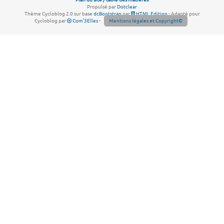
Propulsé par
Dotclear
Thème Cycloblog 2.0 sur base
dcBootstrap
par
HTML Edition
- Adapté pour
Cycloblog par
Com'3Elles
-
Mentions légales et Copyright©