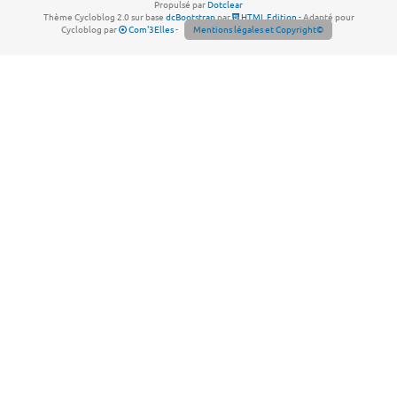
Propulsé par
Dotclear
Thème Cycloblog 2.0 sur base
dcBootstrap
par
HTML Edition
- Adapté pour
Cycloblog par
Com'3Elles
-
Mentions légales et Copyright©