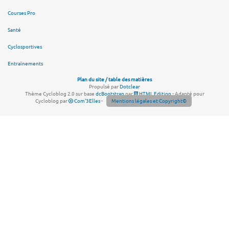
Courses Pro
Santé
Cyclosportives
Entraînements
Plan du site / table des matières
Propulsé par
Dotclear
Thème Cycloblog 2.0 sur base
dcBootstrap
par
HTML Edition
- Adapté pour
Cycloblog par
Com'3Elles
-
Mentions légales et Copyright©