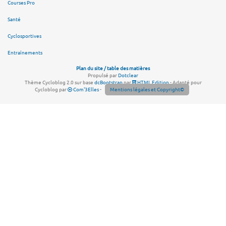
Courses Pro
Santé
Cyclosportives
Entraînements
Plan du site / table des matières
Propulsé par
Dotclear
Thème Cycloblog 2.0 sur base
dcBootstrap
par
HTML Edition
- Adapté pour
Cycloblog par
Com'3Elles
-
Mentions légales et Copyright©