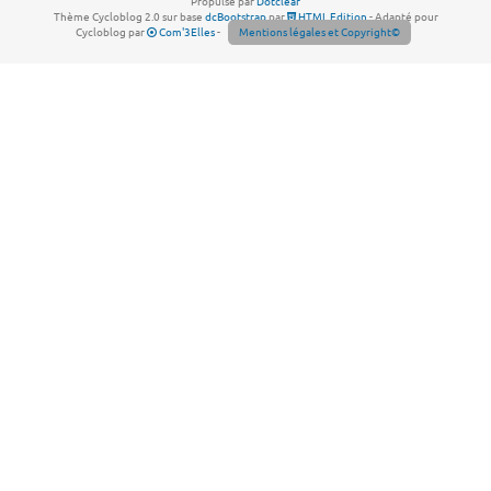
Propulsé par
Dotclear
Thème Cycloblog 2.0 sur base
dcBootstrap
par
HTML Edition
- Adapté pour
Cycloblog par
Com'3Elles
-
Mentions légales et Copyright©