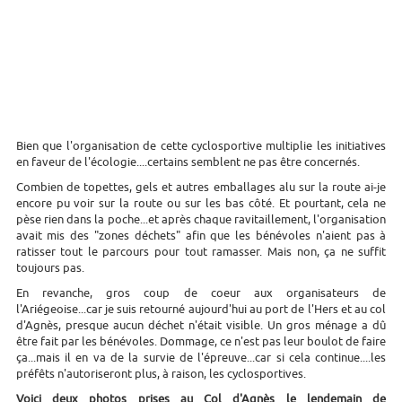
Bien que l'organisation de cette cyclosportive multiplie les initiatives
en faveur de l'écologie....certains semblent ne pas être concernés.
Combien de topettes, gels et autres emballages alu sur la route ai-je
encore pu voir sur la route ou sur les bas côté. Et pourtant, cela ne
pèse rien dans la poche...et après chaque ravitaillement, l'organisation
avait mis des "zones déchets" afin que les bénévoles n'aient pas à
ratisser tout le parcours pour tout ramasser. Mais non, ça ne suffit
toujours pas.
En revanche, gros coup de coeur aux organisateurs de
l'Ariégeoise...car je suis retourné aujourd'hui au port de l'Hers et au col
d'Agnès, presque aucun déchet n'était visible. Un gros ménage a dû
être fait par les bénévoles. Dommage, ce n'est pas leur boulot de faire
ça...mais il en va de la survie de l'épreuve...car si cela continue....les
préfêts n'autoriseront plus, à raison, les cyclosportives.
Voici deux photos prises au Col d'Agnès le lendemain de