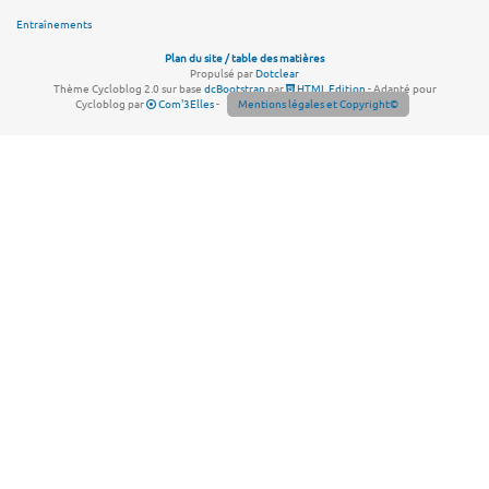
Entraînements
Plan du site / table des matières
Propulsé par
Dotclear
Thème Cycloblog 2.0 sur base
dcBootstrap
par
HTML Edition
- Adapté pour
Cycloblog par
Com'3Elles
-
Mentions légales et Copyright©