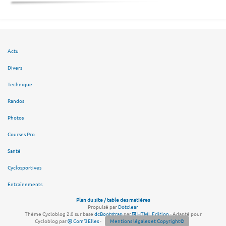
Actu
Divers
Technique
Randos
Photos
Courses Pro
Santé
Cyclosportives
Entraînements
Plan du site / table des matières
Propulsé par
Dotclear
Thème Cycloblog 2.0 sur base
dcBootstrap
par
HTML Edition
- Adapté pour
Cycloblog par
Com'3Elles
-
Mentions légales et Copyright©