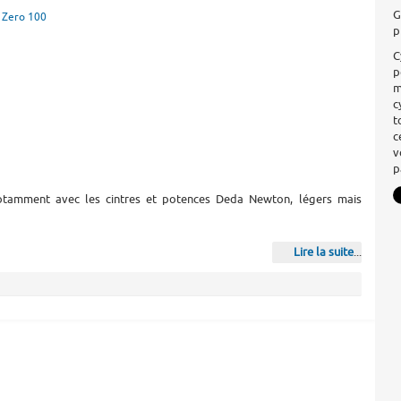
G
Zero 100
p
C
p
m
c
t
c
v
p
notamment avec les cintres et potences Deda Newton, légers mais
Lire la suite
...