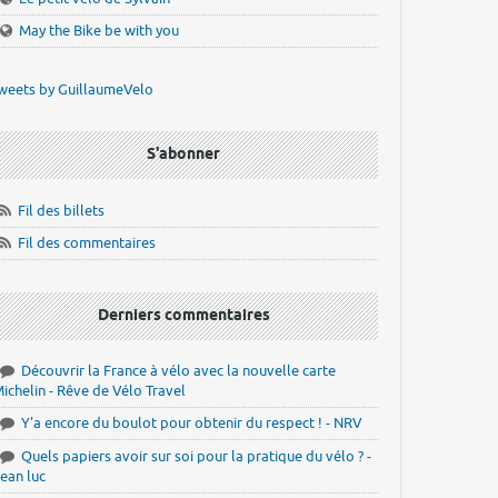
May the Bike be with you
weets by GuillaumeVelo
S'abonner
Fil des billets
Fil des commentaires
Derniers commentaires
Découvrir la France à vélo avec la nouvelle carte
ichelin - Rêve de Vélo Travel
Y'a encore du boulot pour obtenir du respect ! - NRV
Quels papiers avoir sur soi pour la pratique du vélo ? -
ean luc