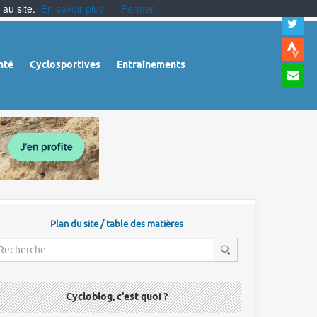
 au site.
En savoir plus
Fermer
A
a
c
|
A
nté
Cyclosportives
Entraînements
a
m
|
A
à
l
r
Plan du site / table des matières
Cycloblog, c'est quoi ?