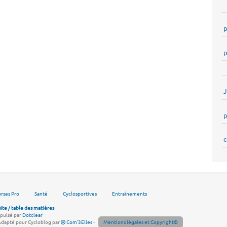
p
p
p
c
rses Pro
Santé
Cyclosportives
Entraînements
site / table des matières
pulsé par
Dotclear
Adapté pour Cycloblog par
Com'3Elles
-
Mentions légales et Copyright©