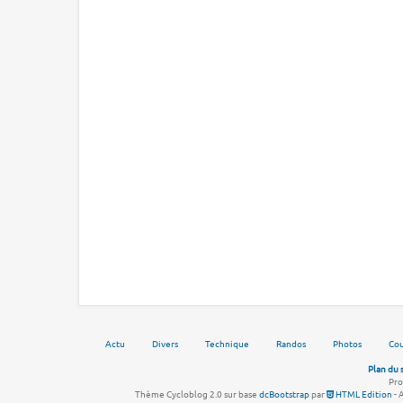
Actu
Divers
Technique
Randos
Photos
Cou
Plan du 
Pro
Thème Cycloblog 2.0 sur base
dcBootstrap
par
HTML Edition
- 