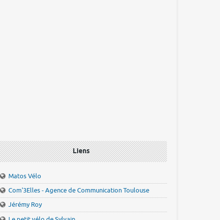
Liens
Matos Vélo
Com'3Elles - Agence de Communication Toulouse
Jérémy Roy
Le petit vélo de Sylvain