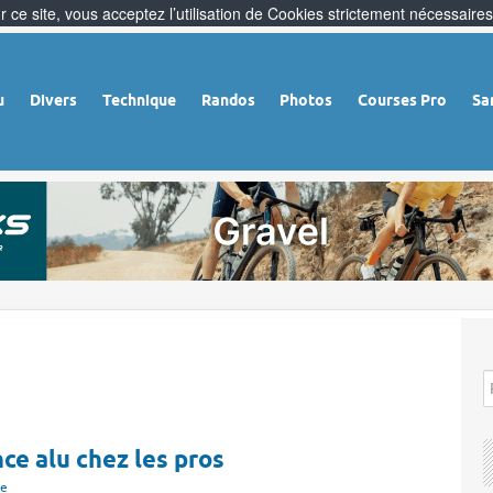
 ce site, vous acceptez l’utilisation de Cookies strictement nécessaires
u
Divers
Technique
Randos
Photos
Courses Pro
Sa
ce alu chez les pros
ue