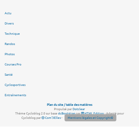
Actu
Divers
Technique
Randos
Photos
Courses Pro
Santé
Cyclosportives
Entraînements
Plan du site / table des matières
Propulsé par
Dotclear
Thème Cycloblog 2.0 sur base
dcBootstrap
par
HTML Edition
- Adapté pour
Cycloblog par
Com'3Elles
-
Mentions légales et Copyright©