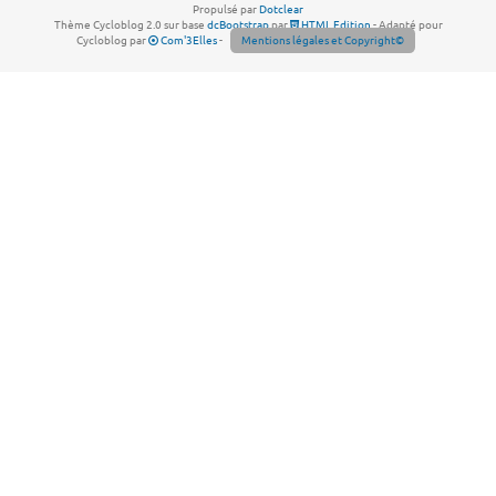
Propulsé par
Dotclear
Thème Cycloblog 2.0 sur base
dcBootstrap
par
HTML Edition
- Adapté pour
Cycloblog par
Com'3Elles
-
Mentions légales et Copyright©