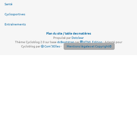
Santé
Cyclosportives
Entraînements
Plan du site / table des matières
Propulsé par
Dotclear
Thème Cycloblog 2.0 sur base
dcBootstrap
par
HTML Edition
- Adapté pour
Cycloblog par
Com'3Elles
-
Mentions légales et Copyright©