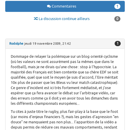
Commentaires
1
La discussion continue ailleurs
0
1
Rodolphe
jeudi 19 novembre 2009, 21:42
Dommage de relayer la polémique sur un blog orienté cyclisme
(où les valeurs ne sont assurément pas la mêmes que dans le
football), mais je ne dirais qu'une chose : stop à l'hypocrisie. La
majorité des Français est bien contente que sa chère EDF se soit
qualifiée, quel que soit le moyen (je suis d'accord, l'Eire méritait
10x plus de passer que les Bleus vu leur match catastrophique).
Ce genre d'incident est ici très fortement médiatisé, et j'ose
espérer que ça fera avancer le débat sur l'arbitrage vidéo, car
des erreurs comme ça il doit y en avoir tous les dimanches dans
les différents championnats européens...
Tu cites à juste titre le rugby, plus fair-play à la base que le foot
(car moins d'enjeux financiers ?), mais les gestes d'agression "en
douce" ne manquaient pas non plus... l'apparition de la vidéo a
depuis permis de réduire ces mauvais comportements, rendant