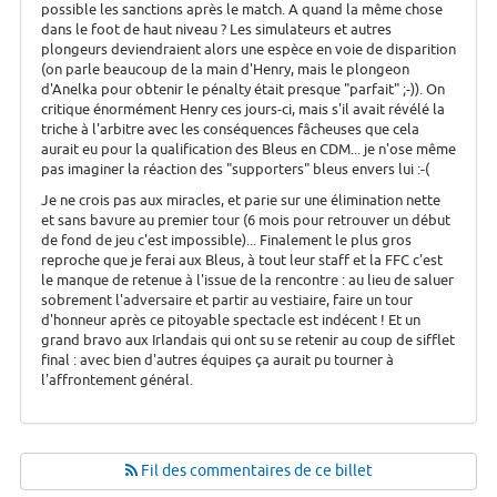
possible les sanctions après le match. A quand la même chose
dans le foot de haut niveau ? Les simulateurs et autres
plongeurs deviendraient alors une espèce en voie de disparition
(on parle beaucoup de la main d'Henry, mais le plongeon
d'Anelka pour obtenir le pénalty était presque "parfait" ;-)). On
critique énormément Henry ces jours-ci, mais s'il avait révélé la
triche à l'arbitre avec les conséquences fâcheuses que cela
aurait eu pour la qualification des Bleus en CDM... je n'ose même
pas imaginer la réaction des "supporters" bleus envers lui :-(
Je ne crois pas aux miracles, et parie sur une élimination nette
et sans bavure au premier tour (6 mois pour retrouver un début
de fond de jeu c'est impossible)... Finalement le plus gros
reproche que je ferai aux Bleus, à tout leur staff et la FFC c'est
le manque de retenue à l'issue de la rencontre : au lieu de saluer
sobrement l'adversaire et partir au vestiaire, faire un tour
d'honneur après ce pitoyable spectacle est indécent ! Et un
grand bravo aux Irlandais qui ont su se retenir au coup de sifflet
final : avec bien d'autres équipes ça aurait pu tourner à
l'affrontement général.
Fil des commentaires de ce billet